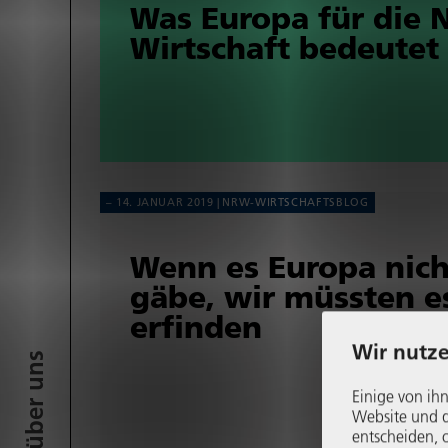
Was Europa für die 
Wirt­schaft bedeutet
14. JANUAR 2019
NRW-WIRT­SCHAFTS­BLOG
Wenn es Europa nich
gäbe, wir müssten e
erfinden
Wir nutze
Einige von ihn
Website und di
entscheiden, o