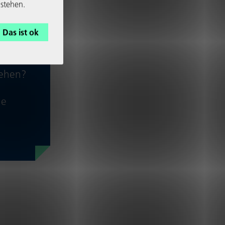
 stehen.
Das ist ok
sehen?
ie