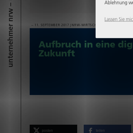
unter­neh­mer nrw – über uns
Ablehnung womö
Lassen Sie mi
11. SEPTEMBER 2017
NRW-WIRT­SCHAFTS­BLOG
Aufbruch in eine dig
Zukunft
posten
teilen