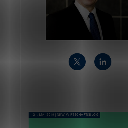
21. MAI 2019
NRW-WIRT­SCHAFTS­BLOG