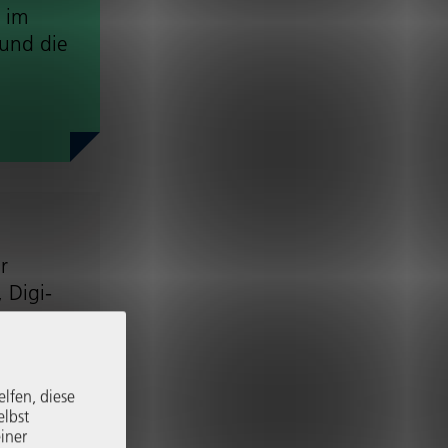
t im
 und die
r
, Digi­
kwart,
 warum
elfen, diese
elbst
iner