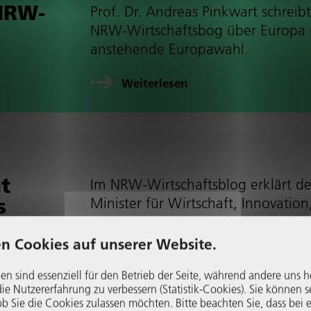
NRW-
Prof. Dr. Andreas Pinkwart schreib
NRW-Wirt­schafts­bog über Europa
anste­hende Euro­pa­wahl.
Wei­ter­le­sen
t
Im NRW-Wirt­schafts­blog erklärt de
s
Minister für Wirt­schaft, Inno­va­tion
ta­li­sie­rung und Energie des Landes
Nordrhein-Westfalen, Andreas Pin
n Cookies auf unserer Website.
warum NRW Europa braucht, und
en sind essenziell für den Betrieb der Seite, während andere uns h
Europa NRW…
e Nutzer­er­fah­rung zu verbessern (Statistik-Cookies). Sie können s
b Sie die Cookies zulassen möchten. Bitte beachten Sie, dass bei e