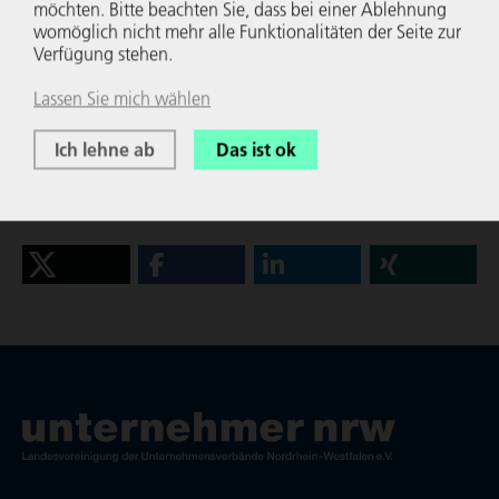
möchten. Bitte beachten Sie, dass bei einer Ablehnung
neh­mens­ver­bände Nordrhein-Westfalen,
womöglich nicht mehr alle Funk­tio­na­li­täten der Seite zur
Haupt­ge­schäfts­füh­rer
Verfügung stehen.
seit 1.1.2022: Verband der Metall- und
Elektro-Industrie Nordrhein-Westfalen e.V.,
Lassen Sie mich wählen
Haupt­ge­schäfts­füh­rer
Ich lehne ab
Das ist ok