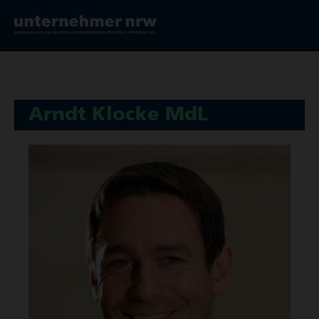
Arndt Klocke MdL