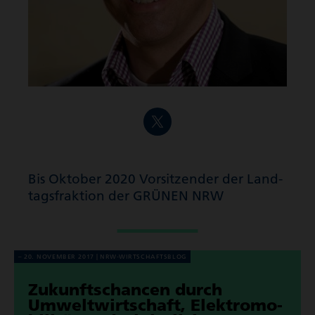
Bis Oktober 2020 Vorsitzender der Land­
tags­frak­tion der GRÜNEN NRW
20. NOVEMBER 2017
NRW-WIRT­SCHAFTS­BLOG
Zukunfts­chancen durch
Umwelt­wirt­schaft, Elek­tro­mo­