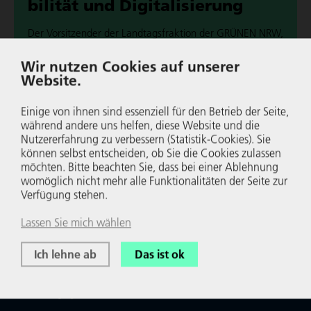
bi­lität und Digi­ta­li­sie­rung
Der Vor­sit­zen­der der Land­tags­frak­tion der GRÜNEN NRW,
Arndt Klocke, schreibt im NRW-Wirt­schafts­blog über die
Wir nutzen Cookies auf unserer
Zukunfts­chan­cen durch Umwelt­wirt­schaft, Elek­tro­mo­bi­li­
Website.
tät und Digi­ta­li­sie­rung in NRW.
Einige von ihnen sind essenziell für den Betrieb der Seite,
Wei­ter­le­sen
während andere uns helfen, diese Website und die
Nutzererfahrung zu verbessern (Statistik-Cookies). Sie
können selbst entscheiden, ob Sie die Cookies zulassen
möchten. Bitte beachten Sie, dass bei einer Ablehnung
womöglich nicht mehr alle Funktionalitäten der Seite zur
Verfügung stehen.
Lassen Sie mich wählen
Ich lehne ab
Das ist ok