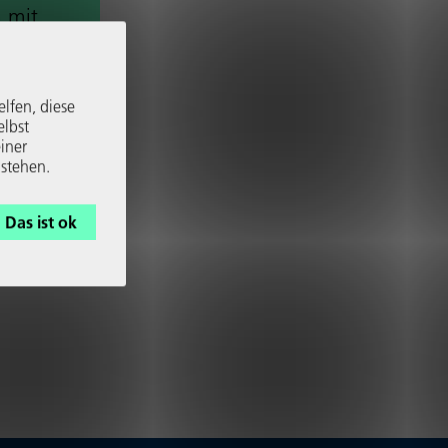
 mit
leine,
ichtet
elfen, diese
elbst
iner
 stehen.
Das ist ok