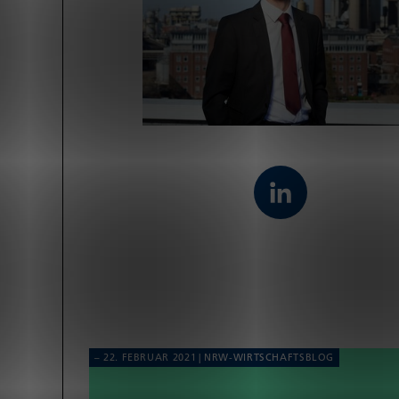
22. FEBRUAR 2021
NRW-WIRT­SCHAFTS­BLOG