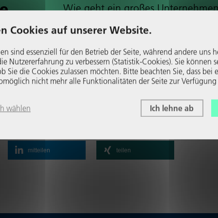
ne
Wie geht ein großes Unter­neh­men
der Corona-Krise um? Dr. Daniel K
n Cookies auf unserer Website.
Henkel President Deutsch­land, ber
dazu im NRW-Wirt­schafts­blog.
en sind essenziell für den Betrieb der Seite, während andere uns h
e Nutzer­er­fah­rung zu verbessern (Statistik-Cookies). Sie können s
Wei­ter­le­sen
b Sie die Cookies zulassen möchten. Bitte beachten Sie, dass bei e
glich nicht mehr alle Funk­tio­na­li­täten der Seite zur Verfügung
ch wählen
Ich lehne ab
mitteilen
teilen