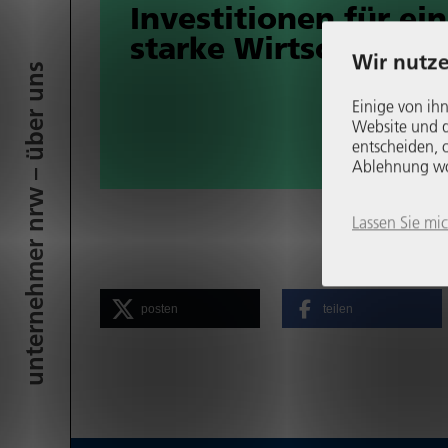
Inves­ti­tionen für ei
starke Wirt­schaft
Wir nutze
unter­neh­mer nrw – über uns
Einige von ihn
Website und di
entscheiden, o
Ablehnung womö
Lassen Sie mi
posten
teilen