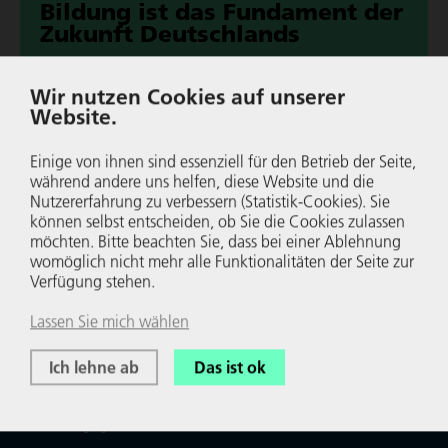
Bildung ist das Fundament der
Zukunft Deutsch­lands
Der stellv. Vor­sit­zende der SPD-Bun­des­tags­frak­tion, Dirk
Wir nutzen Cookies auf unserer
Wiese, sieht im NRW-Wirt­schafts­blog in der Bildung eine
Website.
wichtige Her­aus­for­de­rung der Zukunft.
Einige von ihnen sind essenziell für den Betrieb der Seite,
Wei­ter­le­sen
während andere uns helfen, diese Website und die
Nutzer­er­fah­rung zu verbessern (Statistik-Cookies). Sie
können selbst entscheiden, ob Sie die Cookies zulassen
möchten. Bitte beachten Sie, dass bei einer Ablehnung
womöglich nicht mehr alle Funk­tio­na­li­täten der Seite zur
Verfügung stehen.
Lassen Sie mich wählen
Ich lehne ab
Das ist ok