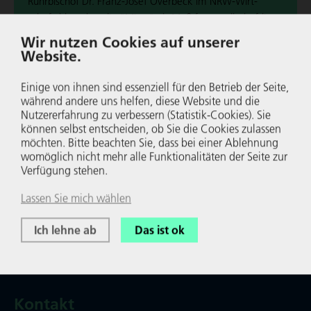
Ruhr­bi­schof Dr. Franz-Josef Overbeck im NRW-Wirt­
schafts­blog über die "Mitte" als Maß für gesell­schaft­li­
ches und poli­ti­sches Handeln.
Wir nutzen Cookies auf unserer
Website.
Wei­ter­le­sen
Einige von ihnen sind essenziell für den Betrieb der Seite,
während andere uns helfen, diese Website und die
Nutzer­er­fah­rung zu verbessern (Statistik-Cookies). Sie
können selbst entscheiden, ob Sie die Cookies zulassen
möchten. Bitte beachten Sie, dass bei einer Ablehnung
womöglich nicht mehr alle Funk­tio­na­li­täten der Seite zur
Verfügung stehen.
Lassen Sie mich wählen
Ich lehne ab
Das ist ok
Kontakt