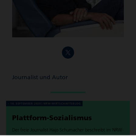
Journalist und Autor
14. SEPTEMBER 2020
NRW-WIRT­SCHAFTS­BLOG
Plattform-Sozia­lismus
Der freie Jour­na­list Hajo Schu­ma­cher beschreibt im NRW-