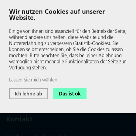
Wirt­schafts­blog, "wie die Markt­wirt­schaft erwürgt wird".
Wir nutzen Cookies auf unserer
Wei­ter­le­sen
Website.
Einige von ihnen sind essenziell für den Betrieb der Seite,
während andere uns helfen, diese Website und die
Nutzer­er­fah­rung zu verbessern (Statistik-Cookies). Sie
können selbst entscheiden, ob Sie die Cookies zulassen
möchten. Bitte beachten Sie, dass bei einer Ablehnung
womöglich nicht mehr alle Funk­tio­na­li­täten der Seite zur
Verfügung stehen.
Lassen Sie mich wählen
Ich lehne ab
Das ist ok
Kontakt