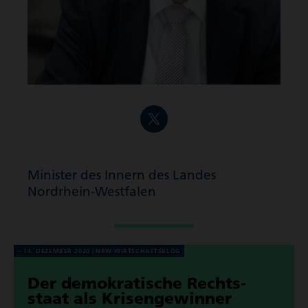
Minister des Innern des Landes
Nordrhein-Westfalen
14. DEZEMBER 2020
NRW-WIRT­SCHAFTS­BLOG
Der demo­kra­ti­sche Rechts­
staat als Krisen­ge­winner