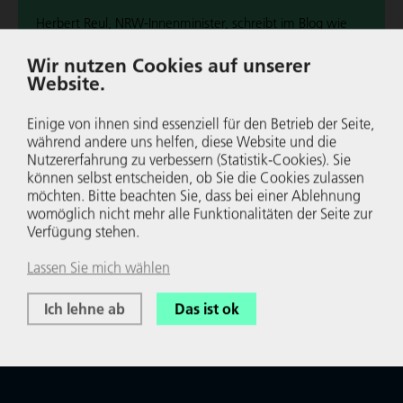
Herbert Reul, NRW-Innen­mi­nis­ter, schreibt im Blog wie
der demo­kra­ti­sche Rechts­staat nach­hal­tig handelt und
Wir nutzen Cookies auf unserer
gemein­wohl­ori­en­tiert agiert.
Website.
Wei­ter­le­sen
Einige von ihnen sind essenziell für den Betrieb der Seite,
während andere uns helfen, diese Website und die
Nutzer­er­fah­rung zu verbessern (Statistik-Cookies). Sie
können selbst entscheiden, ob Sie die Cookies zulassen
möchten. Bitte beachten Sie, dass bei einer Ablehnung
womöglich nicht mehr alle Funk­tio­na­li­täten der Seite zur
Verfügung stehen.
Lassen Sie mich wählen
Ich lehne ab
Das ist ok