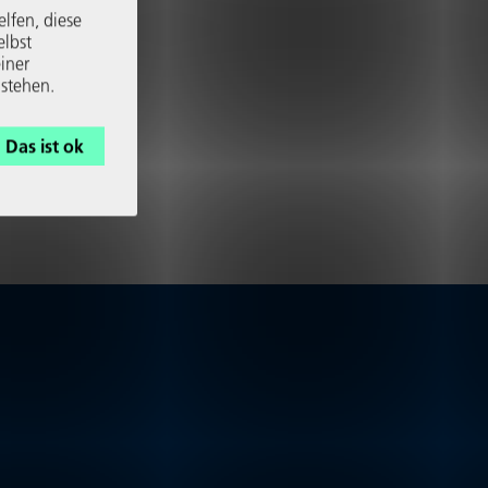
elfen, diese
elbst
iner
 stehen.
Das ist ok