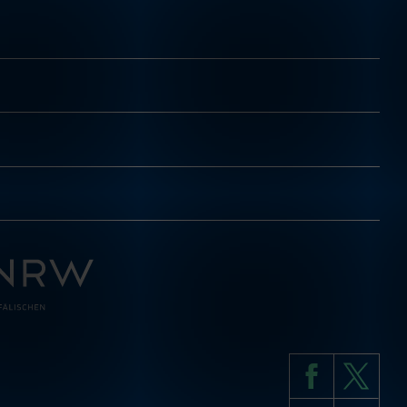
Facebook
X
(vorher: