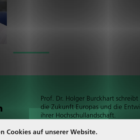
Prof. Dr. Holger Burckhart schreibt
n
die Zukunft Europas und die Ent­wi
ihrer Hoch­schul­land­schaft.
Wei­ter­le­sen
n Cookies auf unserer Website.