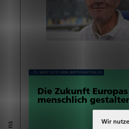
25. MÄRZ 2019
NRW-WIRT­SCHAFTS­BLOG
Die Zukunft Europas
mensch­lich gestalte
Wir nutze