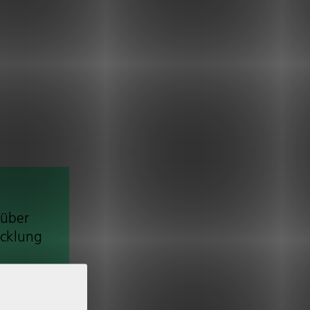
 über
ck­lung