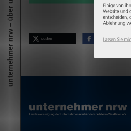
unter­neh­mer nrw – über uns
Einige von ihn
Website und di
entscheiden, o
Ablehnung womö
Lassen Sie mi
posten
teilen