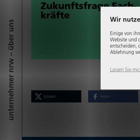
Zukunfts­frage Fach­
kräfte
Wir nutze
unter­neh­mer nrw – über uns
Einige von ihn
Website und di
entscheiden, o
Ablehnung womö
Lassen Sie mi
posten
teilen