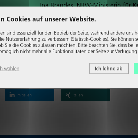
Ina Brandes, NRW-Minis­te­rin für K
und Wis­sen­schaft, zur Fach­kräf­te­of
n Cookies auf unserer Website.
NRW: Mehr Duales Studium, mehr 
för­de­rung, mehr Beratung!
en sind essenziell für den Betrieb der Seite, während andere uns h
e Nutzer­er­fah­rung zu verbessern (Statistik-Cookies). Sie können s
Wei­ter­le­sen
b Sie die Cookies zulassen möchten. Bitte beachten Sie, dass bei e
glich nicht mehr alle Funk­tio­na­li­täten der Seite zur Verfügung
ch wählen
Ich lehne ab
mitteilen
teilen