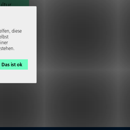
ultur
­fen­sive
Talent­
elfen, diese
elbst
iner
 stehen.
Das ist ok