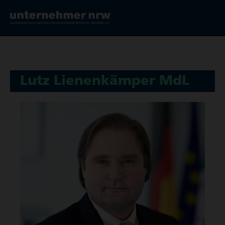
Lutz Lienen­kämper MdL