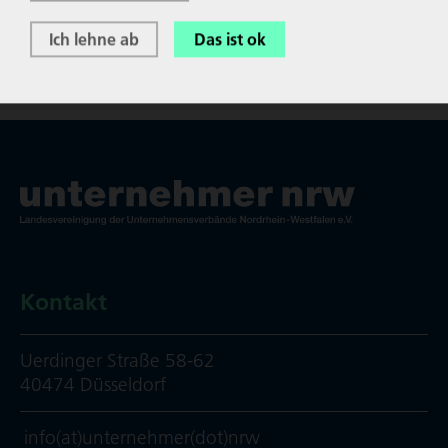
Ich lehne ab
Das ist ok
Kontakt
Uerdinger Straße 58-62
40474 Düsseldorf
info(at)unternehmer(dot)nrw