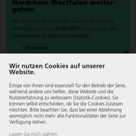
Nordrhein-Westfalen weiter­
gehen
Wie Nordrhein-Westfalen den Neustart nach Corona
bewäl­ti­gen kann, beschreibt NRW-Finanz­mi­nis­ter Lutz
Lie­nen­käm­per im NRW-Wirt­schafts­blog.
Wei­ter­le­sen
Wir nutzen Cookies auf unserer
04. DEZEMBER 2017
NRW-WIRT­SCHAFTS­BLOG
Website.
Eine nach­hal­tige Finanz­ar­chi­
Einige von ihnen sind essenziell für den Betrieb der Seite,
tektur für NRW
während andere uns helfen, diese Website und die
Nutzer­er­fah­rung zu verbessern (Statistik-Cookies). Sie
Der Finanz­mi­nis­ter von Nordrhein-Westfalen, Lutz Lie­
können selbst entscheiden, ob Sie die Cookies zulassen
möchten. Bitte beachten Sie, dass bei einer Ablehnung
nen­käm­per, erklärt im Blog die Finanz­po­li­tik in NRW.
womöglich nicht mehr alle Funk­tio­na­li­täten der Seite zur
Verfügung stehen.
Wei­ter­le­sen
Lassen Sie mich wählen