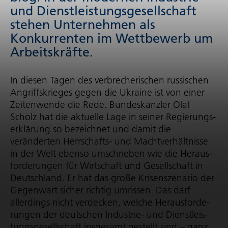
und Dienst­leis­tungs­ge­sell­schaft
stehen Unternehmen als
Konkurrenten im Wettbewerb um
Arbeitskräfte.
In diesen Tagen des verbre­che­ri­schen russischen
Angriffs­krieges gegen die Ukraine ist von einer
Zeitenwende die Rede. Bundeskanzler Olaf
Scholz hat die aktuelle Lage in seiner Regie­rungs­
er­klä­rung so bezeichnet und damit die
veränderten Herrschafts- und Macht­ver­hält­nisse
in der Welt ebenso umschrieben wie die Heraus­
for­de­rungen für Wirtschaft und Gesellschaft in
Deutschland. Er hat das große Krisenszenario der
Gegenwart sicher richtig umrissen. Das darf
allerdings nicht verdecken, welche Heraus­for­de­
rungen der deutschen Industrie- und Dienst­leis­
tungs­ge­sell­schaft insgesamt gestellt sind – ganz