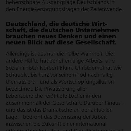
beherrschbare Ausgangslage Deutschlands in
den Ener­gie­ver­sor­gungs­fragen der Zeitenwende.
Deutsch­land, die deutsche Wirt­
schaft, die deutschen Unter­nehmen
brauchen neues Denken und einen
neuen Blick auf diese Gesell­schaft.
Allerdings ist das nur die halbe Wahrheit. Die
andere Hälfte hat der ehemalige Arbeits- und
Sozialminister Norbert Blüm, Christdemokrat wie
Schäuble, bis kurz vor seinem Tod nachhaltig
thematisiert – und als Wert­schöp­fungs­il­lu­sion
bezeichnet. Die Privatisierung aller
Lebensbereiche reißt tiefe Löcher in den
Zusammenhalt der Gesellschaft. Darüber hinaus –
und das ist das Dramatische an der aktuellen
Lage – bedroht das Downsizing der Arbeit
inzwischen die Zukunft einer international
erfolgreichen Industrie- und Dienst­leis­tungs­ge­sell­