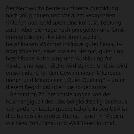
Der Nachwuchs heute sucht seine Ausbildung
nach völlig neuen und vor allem veränderten
Kriterien aus. Geld spielt eine Rolle, ja. Leistung
auch. Aber die Frage nach geregelten und fami­li­
en­freund­li­chen, flexiblen Arbeitszeiten,
bezahlbarem Wohnort inklusive guter Einkaufs­
mög­lich­keiten, einer sozialen Heimat, guter und
bezahlbarer Betreuung und Ausbildung für
Kinder und Jugendliche wird stärker. Und sie wird
entscheidend für den Gewinn neuer Mitar­bei­te­
rinnen und Mitarbeiter. „Quiet Quitting“ – unter
diesem Begriff diskutiert die so genannte
„Generation Z“ ihre Vorstellungen von der
Nachrangigkeit des Jobs bei gleichzeitig durchaus
vorhandener Leis­tungs­be­reit­schaft. In den USA ist
dies bereits ein großes Thema – auch in Medien
wie New York Times und Wall Street Journal.