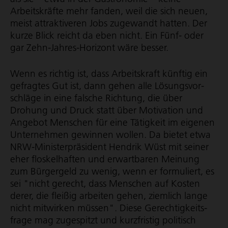
Arbeitskräfte mehr fanden, weil die sich neuen,
meist attraktiveren Jobs zugewandt hatten. Der
kurze Blick reicht da eben nicht. Ein Fünf- oder
gar Zehn-Jahres-Horizont wäre besser.
Wenn es richtig ist, dass Arbeitskraft künftig ein
gefragtes Gut ist, dann gehen alle Lösungs­vor­
schläge in eine falsche Richtung, die über
Drohung und Druck statt über Motivation und
Angebot Menschen für eine Tätigkeit im eigenen
Unternehmen gewinnen wollen. Da bietet etwa
NRW-Minis­ter­prä­si­dent Hendrik Wüst mit seiner
eher floskelhaften und erwartbaren Meinung
zum Bürgergeld zu wenig, wenn er formuliert, es
sei "nicht gerecht, dass Menschen auf Kosten
derer, die fleißig arbeiten gehen, ziemlich lange
nicht mitwirken müssen". Diese Gerech­tig­keits­
frage mag zugespitzt und kurzfristig politisch