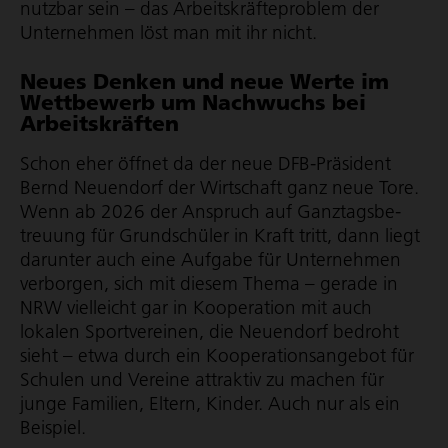
nutzbar sein – das Arbeits­kräf­te­pro­blem der
Unternehmen löst man mit ihr nicht.
Neues Denken und neue Werte im
Wett­be­werb um Nachwuchs bei
Arbeits­kräften
Schon eher öffnet da der neue DFB-Präsident
Bernd Neuendorf der Wirtschaft ganz neue Tore.
Wenn ab 2026 der Anspruch auf Ganz­tags­be­
treuung für Grundschüler in Kraft tritt, dann liegt
darunter auch eine Aufgabe für Unternehmen
verborgen, sich mit diesem Thema – gerade in
NRW vielleicht gar in Kooperation mit auch
lokalen Sportvereinen, die Neuendorf bedroht
sieht – etwa durch ein Koope­ra­ti­ons­an­gebot für
Schulen und Vereine attraktiv zu machen für
junge Familien, Eltern, Kinder. Auch nur als ein
Beispiel.