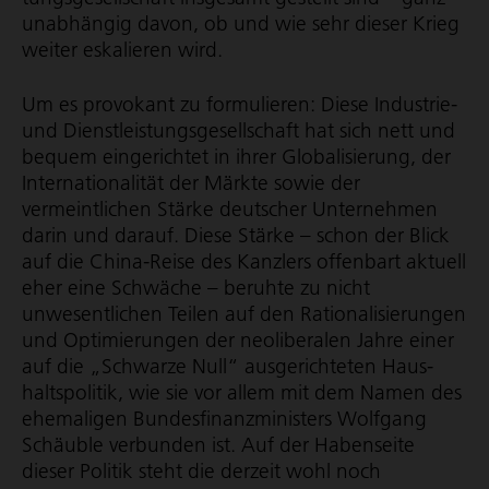
unabhängig davon, ob und wie sehr dieser Krieg
weiter eskalieren wird.
Um es provokant zu formulieren: Diese Industrie-
und Dienst­leis­tungs­ge­sell­schaft hat sich nett und
bequem eingerichtet in ihrer Globalisierung, der
Inter­na­tio­na­lität der Märkte sowie der
vermeintlichen Stärke deutscher Unternehmen
darin und darauf. Diese Stärke – schon der Blick
auf die China-Reise des Kanzlers offenbart aktuell
eher eine Schwäche – beruhte zu nicht
unwesentlichen Teilen auf den Ratio­na­li­sie­rungen
und Optimierungen der neoliberalen Jahre einer
auf die „Schwarze Null“ ausgerichteten Haus­
halts­po­litik, wie sie vor allem mit dem Namen des
ehemaligen Bundes­fi­nanz­mi­nis­ters Wolfgang
Schäuble verbunden ist. Auf der Habenseite
dieser Politik steht die derzeit wohl noch