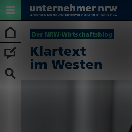
Der NRW-Wirt­schafts­blog
Klartext
im Westen