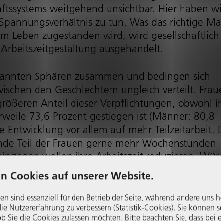
schafts­sys­tems weitgehend unsichtbar. Hier haben wi
an­nungs­ver­hältnis zu tun. Was das richtige M
 Leben zugestanden wird, wird gesell­schaft­lich
 Arbeits­zeit­ge­stal­tung ausgehandelt.
enannten Sphären zusammen und bedingen sich
zwischen den Geschlechtern ungleich verteilt. Frau
ßeren Anteil dieser Verpflich­tungen, obwohl i
lerweile 73,6 Prozent gestiegen ist (Männer: 80,8
se Entwicklung vor allem auf mehr Teilzeitarbeit.
ende Teil der Frauen gerne mehr Wochenstunden
ingegen wollen ihre Arbeitszeit reduzieren. Wür
 für Kinder­be­treuung und die Pflege von Angehö
n Cookies auf unserer Website.
oderne Arbeits­zeit­ge­stal­tung für alle möglich, d
Arbeits­kräf­te­po­ten­tials bedeuten könnte.
en sind essenziell für den Betrieb der Seite, während andere uns h
e Nutzer­er­fah­rung zu verbessern (Statistik-Cookies). Sie können s
b Sie die Cookies zulassen möchten. Bitte beachten Sie, dass bei e