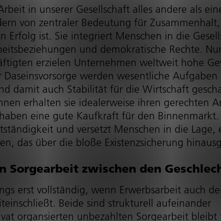
Arbeit in unserer Gesellschaft alles andere als ei
sondern von zentraler Bedeutung für Zusammenhalt,
hen Erfolg ist. Sie integriert Menschen in die Gesel
beits­be­zie­hungen und demokratische Rechte. Nu
häftigten erzielen Unternehmen weltweit hohe G
er Daseins­vor­sorge werden wesentliche Aufgaben
nd damit auch Stabilität für die Wirtschaft gesch
öhnen erhalten sie idealerweise ihren gerechten A
nd haben eine gute Kaufkraft für den Binnenmarkt.
st­stän­dig­keit und versetzt Menschen in die Lage, 
en, das über die bloße Exis­tenz­si­che­rung hinaus
n Sorge­ar­beit zwischen den Geschlech
ings erst vollständig, wenn Erwerbsarbeit auch de
einschließt. Beide sind strukturell aufeinander
vat organsierten unbezahlten Sorgearbeit bleibt 