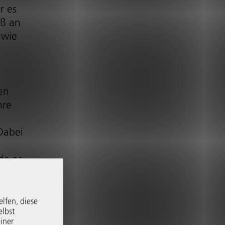
r es
aß an
 wie
en
hre
 Dabei
de es
rigen
ie in
elfen, diese
elbst
iner