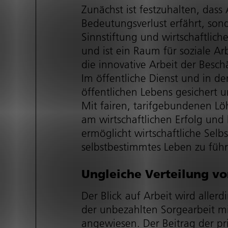
Zunächst ist festzuhalten, dass 
Bedeu­tungs­ver­lust erfährt, 
Sinnstiftung und wirt­schaft­li­c
und ist ein Raum für soziale Ar
die innovative Arbeit der Besc
Im öffentliche Dienst und in d
öffentlichen Lebens gesichert u
Mit fairen, tarif­ge­bun­denen L
am wirt­schaft­li­chen Erfolg u
ermöglicht wirt­schaft­liche Selb
selbst­be­stimmtes Leben zu führ
Ungleiche Vertei­lung vo
Der Blick auf Arbeit wird allerd
der unbezahlten Sorgearbeit mit
angewiesen. Der Beitrag der pri