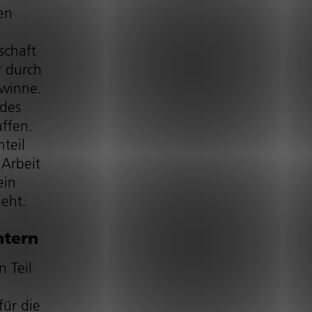
nen
lschaft
r durch
ewinne.
 des
affen.
nteil
 Arbeit
ein
geht.
­tern
n Teil
für die