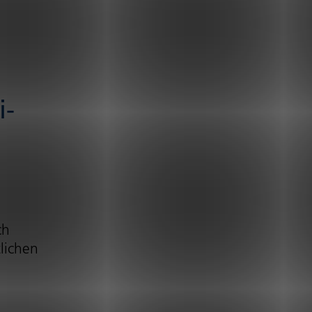
i­
ch
i­chen