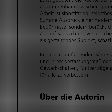
Zusammenhang zwischen guter 
Arbeit ist sinnstiftend, selbstbes
Summe Ausdruck einer modernen A
Bedürfnisse, sondern berücksich
Zukunfts­aus­sichten, verlässl
als gestaltendes Subjekt, scha
In diesem umfassenden Sinne sin
und ihrem verfas­sungs­mä­ßige
Gewerkschaften, Tarifverträge a
für alle zu verbessern.
Über die Autorin