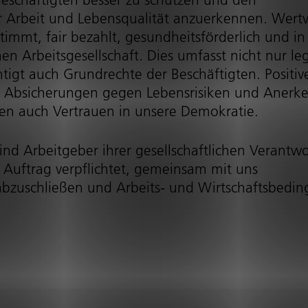
Arbeit und Lebensqualität anzuerkennen. Wertv
timmt, fair bezahlt, gesund­heits­för­der­lich und in
rbeits­ge­sell­schaft. Dies umfasst nicht nur le
tigt auch Grundrechte der Beschäftigten. Positiv
iche Absicherungen gegen Lebensrisiken und Aner
ffen auch Vertrauen in unsere Demokratie.
d Arbeitgeber ihrer gesell­schaft­li­chen Verantw
n Auftrag verpflichtet, gemeinsam mit uns
bzuschließen und Arbeits- und Wirt­schafts­be­di