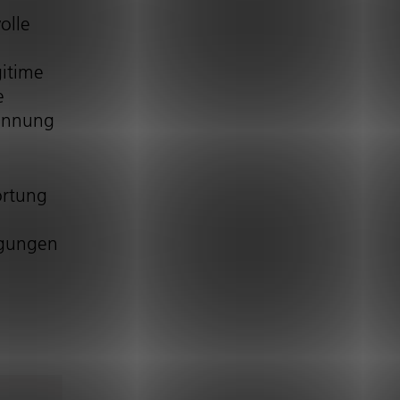
olle
gitime
e
kennung
ortung
n­gungen