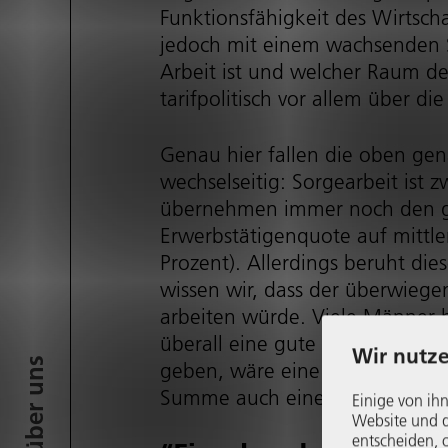
Funk­ti­ons­fä­hig­keit des Wirt­
jedoch mit einem wachsenden Sp
Arbeit ist und welcher Raum dem
tarifpolitisch vor allem über die
Genau hier fallen die oben g
wechselseitig: Sorgearbeit ist 
übernehmen immer noch den grö
Erwerbs­tä­ti­gen­quote auf mitt
Prozent). Allerdings beruht die
wissen wir, dass der überwieg
arbeiten würde. Viele Männer h
überall eine gute Infrastruktur
Wir nutze
geben, wäre eine solidarische, m
Summe auch eine Steigerung des 
Einige von ihn
Website und di
entscheiden, o