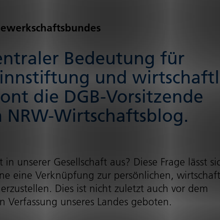
ewerk­schafts­bundes
zentraler Bedeutung für
nstiftung und wirt­schaft­l
tont die DGB-Vorsitzende
 NRW-Wirt­schafts­blog.
n unserer Gesellschaft aus? Diese Frage lässt si
 eine Verknüpfung zur persönlichen, wirt­schaft­l
herzustellen. Dies ist nicht zuletzt auch vor dem
n Verfassung unseres Landes geboten.