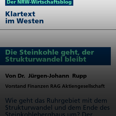
Der NRW-Wirt­schafts­blog
Klartext
im Westen
Die Stein­kohle geht, der
Struk­tur­wandel bleibt
Von Dr. Jürgen-Johann Rupp
Vorstand Finanzen RAG Akti­en­ge­sell­schaft
Wie geht das Ruhrgebiet mit dem
Strukturwandel und dem Ende des
Stein­koh­le­berg­baus um? Der