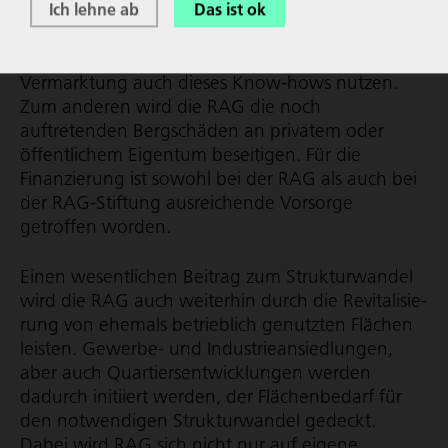
entwickeln ohne sich mit den Hinter­las­sen­
Ich lehne ab
Das ist ok
schaften des Bergbaus zu belasten und zugleich
die Erfahrungen an der Ruhr als Einstieg in die
Vermarktung auch dieses Know-hows nutzen.
Zum anderen wird die RAG die noch
auftretenden Bergschäden an privatem oder
öffent­lichem Eigentum beseitigen. Für die
Finanzierung ist sowohl bei der RAG als auch bei
der RAG-Stiftung ausreichende Vorsorge
getroffen worden.
Einen wesentlichen Beitrag zum Strukturwandel
wird die RAG auch weiterhin durch die Revi­ta­li­sie­
rung von ehemals betrieblich genutzten Flächen
leisten. Gewerbe- und Industrie­ansiedlungen,
aber auch Quar­tiers­ent­wick­lungen werden
dadurch initiiert werden, der Flächenbedarf für
den notwendigen Strukturwandel gedeckt.
Dabei wird RAG sich nicht nur auf eigene