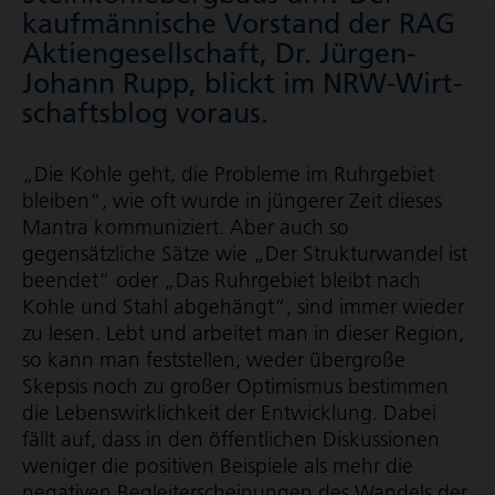
kaufmännische Vorstand der RAG
Akti­en­ge­sell­schaft, Dr. Jürgen-
Johann Rupp, blickt im NRW-Wirt­
schafts­blog voraus.
„Die Kohle geht, die Probleme im Ruhrgebiet
bleiben“, wie oft wurde in jüngerer Zeit dieses
Mantra kommuniziert. Aber auch so
gegensätzliche Sätze wie „Der Strukturwandel ist
beendet“ oder „Das Ruhrgebiet bleibt nach
Kohle und Stahl abgehängt“, sind immer wieder
zu lesen. Lebt und arbeitet man in dieser Region,
so kann man feststellen, weder übergroße
Skepsis noch zu großer Optimismus bestimmen
die Lebens­wirk­lich­keit der Entwicklung. Dabei
fällt auf, dass in den öffentlichen Diskussionen
weniger die positiven Beispiele als mehr die
negativen Begleit­erschei­nungen des Wandels der