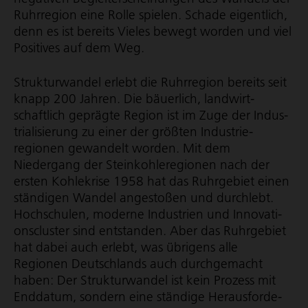
Ruhrregion eine Rolle spielen. Schade eigentlich,
denn es ist bereits Vieles bewegt worden und viel
Positives auf dem Weg.
Strukturwandel erlebt die Ruhrregion bereits seit
knapp 200 Jahren. Die bäuerlich, land­wirt­
schaftlich geprägte Region ist im Zuge der Indus­
tria­li­sie­rung zu einer der größten Industrie­
regionen gewandelt worden. Mit dem
Niedergang der Stein­koh­le­re­gionen nach der
ersten Kohlekrise 1958 hat das Ruhrgebiet einen
ständigen Wandel angestoßen und durchlebt.
Hoch­schulen, moderne Industrien und Inno­va­ti­
ons­cluster sind entstanden. Aber das Ruhrgebiet
hat dabei auch erlebt, was übrigens alle
Regionen Deutschlands auch durch­gemacht
haben: Der Strukturwandel ist kein Prozess mit
Enddatum, sondern eine ständige Heraus­for­de­