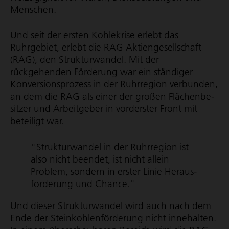
Menschen.
Und seit der ersten Kohlekrise erlebt das
Ruhrgebiet, erlebt die RAG Akti­en­ge­sell­schaft
(RAG), den Strukturwandel. Mit der
rückgehenden Förderung war ein ständiger
Konversions­prozess in der Ruhrregion verbunden,
an dem die RAG als einer der großen Flächen­be­
sitzer und Arbeitgeber in vorderster Front mit
beteiligt war.
"Strukturwandel in der Ruhrregion ist
also nicht beendet, ist nicht allein
Problem, sondern in erster Linie Heraus­
for­de­rung und Chance."
Und dieser Strukturwandel wird auch nach dem
Ende der Stein­koh­len­för­de­rung nicht inne­halten.