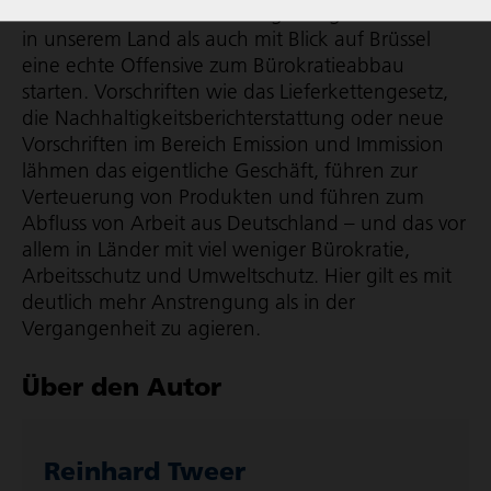
abbau. Eine neue Bundes­re­gie­rung muss sowohl
in unserem Land als auch mit Blick auf Brüssel
eine echte Offensive zum Büro­kra­tie­abbau
starten. Vorschriften wie das Liefer­ket­ten­ge­setz,
die Nach­hal­tig­keits­be­richt­erstat­tung oder neue
Vorschriften im Bereich Emission und Immission
lähmen das eigentliche Geschäft, führen zur
Verteuerung von Produkten und führen zum
Abfluss von Arbeit aus Deutschland – und das vor
allem in Länder mit viel weniger Bürokratie,
Arbeitsschutz und Umweltschutz. Hier gilt es mit
deutlich mehr Anstrengung als in der
Vergangenheit zu agieren.
Über den Autor
Reinhard Tweer