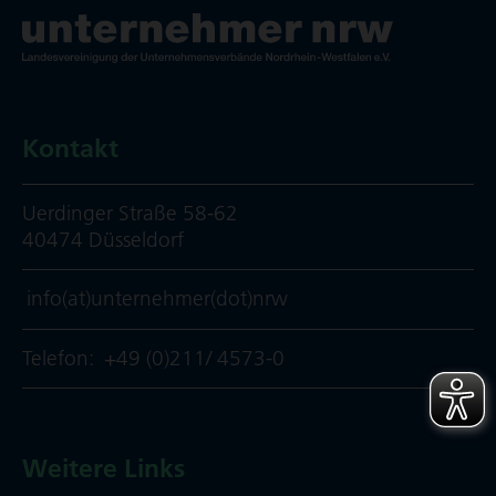
Kontakt
Uerdinger Straße 58-62
40474 Düsseldorf
info(at)unternehmer(dot)nrw
Telefon:
+49 (0)211/ 4573-0
Weitere Links