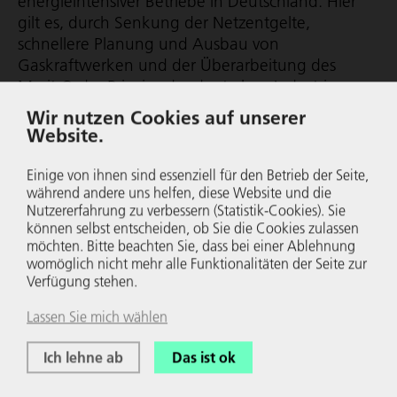
ener­gie­in­ten­siver Betriebe in Deutschland. Hier
gilt es, durch Senkung der Netzentgelte,
schnellere Planung und Ausbau von
Gaskraftwerken und der Überarbeitung des
Merit-Order Prinzips der deutschen Industrie
wieder Chancen auf dem Weltmarkt zu eröffnen.
Wir nutzen Cookies auf unserer
Der Politik muss klar sein: Ohne eine funk­tio­nie­
Website.
rende Grund­stoff­in­dus­trie wird die
Transformation hierzulande nicht gelingen. Und
Einige von ihnen sind essenziell für den Betrieb der Seite,
um es klar zu sagen: Die Industrie steht hinter
während andere uns helfen, diese Website und die
Nutzer­er­fah­rung zu verbessern (Statistik-Cookies). Sie
den Klimazielen und hält sie für richtig. Doch zu
können selbst entscheiden, ob Sie die Cookies zulassen
einer ehrlichen Debatte gehört auch, dass in
möchten. Bitte beachten Sie, dass bei einer Ablehnung
diesem Zusammenhang auch eine neue zeitliche
womöglich nicht mehr alle Funk­tio­na­li­täten der Seite zur
Justierung der Klimaziele geprüft werden muss.
Verfügung stehen.
Die Politik darf die Unternehmen nicht
Lassen Sie mich wählen
überfordern.
Ich lehne ab
Das ist ok
Wir brauchen einen entschlossenen Büro­kra­tie­