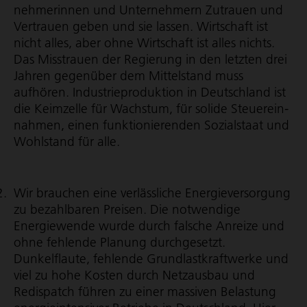
neh­me­rinnen und Unternehmern Zutrauen und
Vertrauen geben und sie lassen. Wirtschaft ist
nicht alles, aber ohne Wirtschaft ist alles nichts.
Das Misstrauen der Regierung in den letzten drei
Jahren gegenüber dem Mittelstand muss
aufhören. Indus­trie­pro­duk­tion in Deutschland ist
die Keimzelle für Wachstum, für solide Steu­er­ein­
nahmen, einen funk­tio­nie­renden Sozialstaat und
Wohlstand für alle.
Wir brauchen eine verlässliche Ener­gie­ver­sor­gung
zu bezahlbaren Preisen. Die notwendige
Energiewende wurde durch falsche Anreize und
ohne fehlende Planung durchgesetzt.
Dunkelflaute, fehlende Grund­last­kraft­werke und
viel zu hohe Kosten durch Netzausbau und
Redispatch führen zu einer massiven Belastung