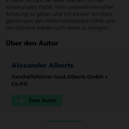
in NRW. Nutzen Sie diese Wahlen, um der
kommunalen Politik mehr unter­neh­me­ri­schen
Schwung zu geben und mit kleinen Schritten
gemeinsam den Wirt­schafts­standort NRW und
Deutschland wieder nach vorne zu bringen!
Über den Autor
Alexander Alberts
Geschäfts­führer Gust.Alberts GmbH +
Co.KG
Zum Autor