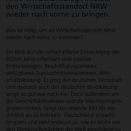
den Wirt­schafts­standort NRW
wieder nach vorne zu bringen.
Was ist nötig, um als Wirt­schafts­standort NRW
wieder nach vorne zu kommen?
Ein Blick auf die wirt­schaft­liche Entwicklung der
letzten Jahre offenbart viele positive
Entwicklungen. Beschäf­ti­gungs­ni­veau,
verfügbares Durch­schnitts­ein­kommen, Wirt­
schafts­leis­tung. Es ging der deutschen Wirtschaft
und dadurch auch der deutschen Bevölkerung
lange so gut wie noch nie. Doch spätestens seit
der Geschäfts­kli­ma­index und die Wachs­tums­pro­
gnosen sinken, fängt das rosarote Bild für alle
sichtlich an zu bröckeln. Deutschland erwacht
langsam und sieht erstaunt zu, wie es droht von
den Wirt­schafts­mächten der Welt abgehängt zu