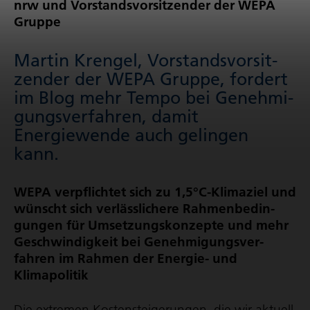
nrw und Vorstands­vor­sit­zender der WEPA
Gruppe
Martin Krengel, Vorstands­vor­sit­
zender der WEPA Gruppe, fordert
im Blog mehr Tempo bei Geneh­mi­
gungs­ver­fahren, damit
Energiewende auch gelingen
kann.
WEPA verpflichtet sich zu 1,5°C-Klimaziel und
wünscht sich verlässlichere Rahmen­be­din­
gungen für Umset­zungs­kon­zepte und mehr
Geschwin­dig­keit bei Geneh­mi­gungs­ver­
fahren im Rahmen der Energie- und
Klimapolitik
Die extremen Kosten­stei­ge­rungen, die wir aktuell