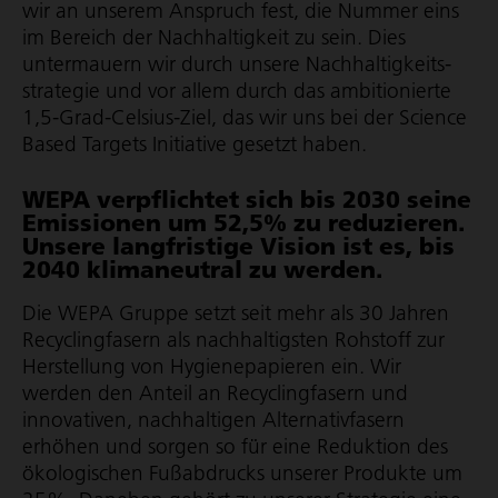
wir an unserem Anspruch fest, die Nummer eins
im Bereich der Nachhaltigkeit zu sein. Dies
untermauern wir durch unsere Nach­hal­tig­keits­
stra­tegie und vor allem durch das ambitionierte
1,5-Grad-Celsius-Ziel, das wir uns bei der Science
Based Targets Initiative gesetzt haben.
WEPA verpflichtet sich bis 2030 seine
Emis­sionen um 52,5% zu redu­zieren.
Unsere lang­fris­tige Vision ist es, bis
2040 klima­neu­tral zu werden.
Die WEPA Gruppe setzt seit mehr als 30 Jahren
Recy­cling­fa­sern als nachhaltigsten Rohstoff zur
Herstellung von Hygie­ne­pa­pieren ein. Wir
werden den Anteil an Recy­cling­fa­sern und
innovativen, nachhaltigen Alter­na­tiv­fa­sern
erhöhen und sorgen so für eine Reduktion des
ökologischen Fußabdrucks unserer Produkte um