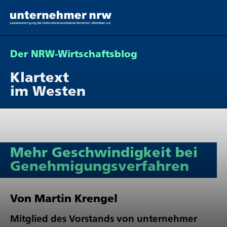
Der NRW-Wirt­schafts­blog
Klartext
im Westen
Mehr Geschwin­dig­keit bei
Geneh­mi­gungs­ver­fahren
Von Martin Krengel
Mitglied des Vorstands von unternehmer