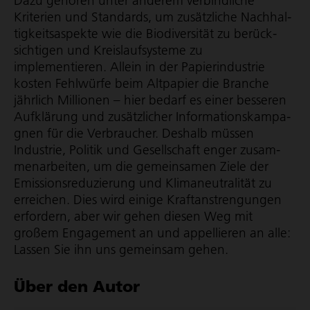
Dazu gehören unter anderem verbindliche
Kriterien und Standards, um zusätzliche Nach­hal­
tig­keits­aspekte wie die Biodiversität zu berück­
sich­tigen und Kreis­lauf­sys­teme zu
implementieren. Allein in der Papier­in­dus­trie
kosten Fehlwürfe beim Altpapier die Branche
jährlich Millionen – hier bedarf es einer besseren
Aufklärung und zusätzlicher Infor­ma­ti­ons­kam­pa­
gnen für die Verbraucher. Deshalb müssen
Industrie, Politik und Gesellschaft enger zusam­
men­ar­beiten, um die gemeinsamen Ziele der
Emis­si­ons­re­du­zie­rung und Klima­neu­tra­lität zu
erreichen. Dies wird einige Kraft­an­stren­gungen
erfordern, aber wir gehen diesen Weg mit
großem Engagement an und appellieren an alle:
Lassen Sie ihn uns gemeinsam gehen.
Über den Autor