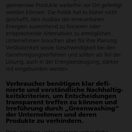
gie­in­ten­sive Produkte weiterhin vor Ort gefertigt
werden können. Die Politik hat es bisher nicht
geschafft, den Ausbau der erneuerbaren
Energien ausreichend zu forcieren oder
entsprechende Alternativen zu ermöglichen.
Unternehmen brauchen aber für ihre Planung
Verläss­lich­keit sowie Geschwin­dig­keit bei den
Geneh­mi­gungs­ver­fahren und sollten als Teil der
Lösung, auch in der Ener­gie­er­zeu­gung, stärker
mit eingebunden werden.
Verbrau­cher benötigen klar defi­
nierte und verständ­liche Nach­hal­tig­
keits­kri­te­rien, um Entschei­dungen
trans­pa­rent treffen zu können und
Irre­füh­rung durch „Green­wa­shing“
der Unter­nehmen und deren
Produkte zu verhin­dern.