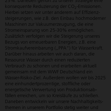
25%. Daneben gehört zu unserer Strategie eine
konsequente Reduzierung der CO
-Emissionen.
2
Hierbei setzen wir unter anderem auf Effi­zi­enz­
stei­ge­rungen, wie z.B. den Einbau hochmoderner
Maschinen zur Vaku­um­er­zeu­gung, die eine
Strom­ein­spa­rung von 25-30% ermöglichen.
Zusätzlich verfolgen wir die Steigerung unseres
Bezugs von erneuerbaren Energien, z.B. eine
Strom­kauf­ver­ein­ba­rung („PPA“) für Wasserkraft.
Darüber hinaus arbeiten wir auch daran, die
Ressource Wasser durch einen reduzierten
Verbrauch zu schonen und erarbeiten aktuell
gemeinsam mit dem WWF Deutschland ein
Wasser-Risiko-Ziel. Außerdem wollen wir bis 2025
eine einhun­dert­pro­zen­tige, stoffliche oder
energetische Verwertung von Produk­ti­ons­ab­
fällen erreichen, um so Kreisläufe zu schließen.
Daneben entwickeln wir unsere Nach­hal­tig­keits­
themen in unserem Portfolio stetig weiter und