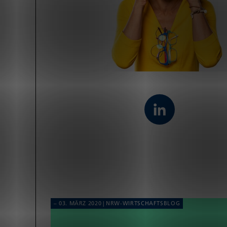
03. MÄRZ 2020
NRW-WIRT­SCHAFTS­BLOG