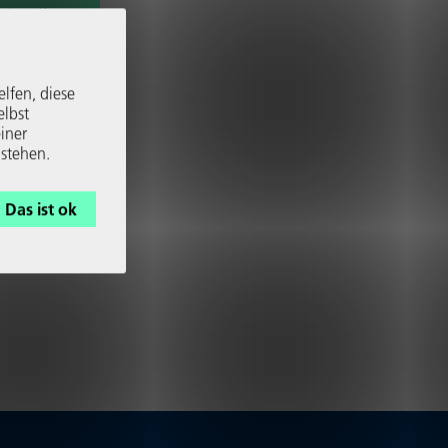
chreibt
us­for­
elfen, diese
elbst
iner
 stehen.
Das ist ok