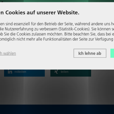
ein
Die Unter­neh­me­rin Nina Patisson s
im NRW-Wirt­schafts­blog über Her­a
n Cookies auf unserer Website.
de­run­gen der Digi­ta­li­sie­rung.
en sind essenziell für den Betrieb der Seite, während andere uns h
e Nutzer­er­fah­rung zu verbessern (Statistik-Cookies). Sie können s
Wei­ter­le­sen
b Sie die Cookies zulassen möchten. Bitte beachten Sie, dass bei e
glich nicht mehr alle Funk­tio­na­li­täten der Seite zur Verfügung
ch wählen
Ich lehne ab
mitteilen
teilen