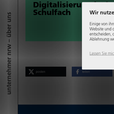
Digi­ta­li­sie­rung ist k
Schulfach
Wir nutze
unter­neh­mer nrw – über uns
Einige von ihn
Website und di
entscheiden, o
Ablehnung womö
Lassen Sie mi
posten
teilen