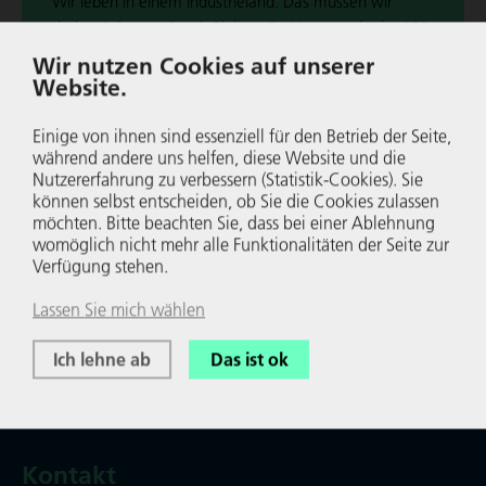
"Wir leben in einem Indus­trie­land. Das müssen wir
erhalten", betont Sarah Philipp, Co-Vor­sit­zende der SPD
NRW, im Blog.
Wir nutzen Cookies auf unserer
Website.
Wei­ter­le­sen
Einige von ihnen sind essenziell für den Betrieb der Seite,
während andere uns helfen, diese Website und die
Nutzer­er­fah­rung zu verbessern (Statistik-Cookies). Sie
können selbst entscheiden, ob Sie die Cookies zulassen
möchten. Bitte beachten Sie, dass bei einer Ablehnung
womöglich nicht mehr alle Funk­tio­na­li­täten der Seite zur
Verfügung stehen.
Lassen Sie mich wählen
Ich lehne ab
Das ist ok
Kontakt