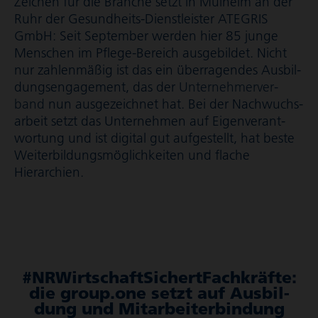
Zeichen für die Branche setzt in Mülheim an der
Ruhr der Gesundheits-Dienstleister ATEGRIS
GmbH: Seit September werden hier 85 junge
Menschen im Pflege-Bereich ausgebildet. Nicht
nur zahlenmäßig ist das ein überragendes Ausbil­
dungs­en­ga­ge­ment, das der
Unter­neh­mer­ver­
band
nun ausgezeichnet hat. Bei der Nach­wuchs­
ar­beit setzt das Unternehmen auf Eigen­ver­ant­
wor­tung und ist digital gut aufgestellt, hat beste
Weiter­bil­dungs­mög­lich­keiten und flache
Hierarchien.
#NRWirt­schaft­Si­chertFach­kräfte:
die group.one setzt auf Ausbil­
dung und Mitar­bei­ter­bin­dung