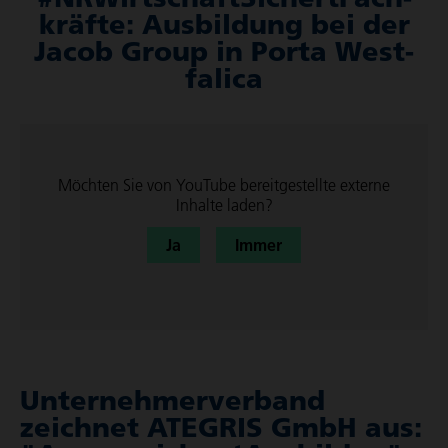
kräfte: Ausbil­dung bei der
Jacob Group in Porta West­
fa­lica
Möchten Sie von
YouTube
bereit­ge­stellte externe
Inhalte laden?
Ja
Immer
Unter­neh­mer­ver­band
zeichnet ATEGRIS GmbH aus: