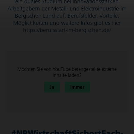
ein duales Studium bei inno­va­ti­ons­starken
Arbeitgebern der Metall- und Elek­tro­in­dus­trie im
Bergischen Land auf. Berufsfelder, Vorteile,
Möglichkeiten und weitere Infos gibt es hier
https://berufsstart-im-bergischen.de/
Möchten Sie von
YouTube
bereit­ge­stellte externe
Inhalte laden?
Ja
Immer
#NRWirt­schaft­Si­chertFach­