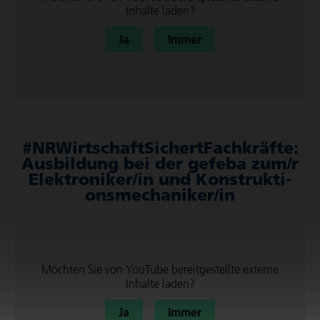
Inhalte laden?
Ja
Immer
#NRWirt­schaft­Si­chertFach­kräfte:
Ausbil­dung bei der gefeba zum/r
Elek­tro­niker/in und Konstruk­ti­
ons­me­cha­niker/in
Möchten Sie von
YouTube
bereit­ge­stellte externe
Inhalte laden?
Ja
Immer