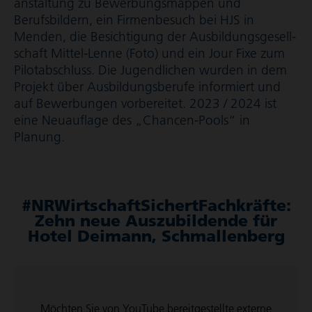
an­stal­tung zu Bewer­bungs­mappen und
Berufsbildern, ein Firmenbesuch bei HJS in
Menden, die Besichtigung der Ausbil­dungs­ge­sell­
schaft Mittel-Lenne (Foto) und ein Jour Fixe zum
Pilotabschluss. Die Jugendlichen wurden in dem
Projekt über Ausbil­dungs­be­rufe informiert und
auf Bewerbungen vorbereitet. 2023 / 2024 ist
eine Neuauflage des „Chancen-Pools“ in
Planung.
#NRWirt­schaft­Si­chertFach­kräfte:
Zehn neue Auszu­bil­dende für
Hotel Deimann, Schmal­len­berg
Möchten Sie von
YouTube
bereit­ge­stellte externe