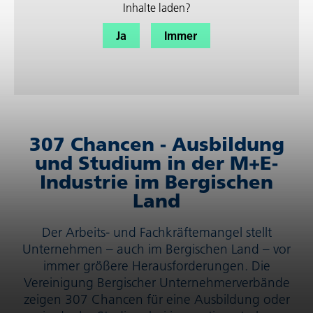
Inhalte laden?
Ja
Immer
307 Chancen - Ausbil­dung
und Studium in der M+E-
Industrie im Bergi­schen
Land
Der Arbeits- und Fach­kräf­te­mangel stellt
Unternehmen – auch im Bergischen Land – vor
immer größere Heraus­for­de­rungen. Die
Vereinigung Bergischer Unter­neh­mer­ver­bände
zeigen 307 Chancen für eine Ausbildung oder