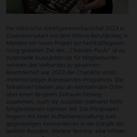
Der
Märkische Arbeit­ge­ber­ver­band
hat 2023 in
Zusammenarbeit mit dem Hönne-Berufskolleg in
Menden ein neues Projekt zur Fach­kräf­te­ge­win­
nung gestartet. Ziel des „Chancen-Pools“ ist es,
potenzielle Auszubildende für Mitglieds­un­ter­
nehmen des Verbandes zu gewinnen.
Besonderheit war 2023 der Charakter eines
mehrmonatigen Interessenten-Programms. Die
Teilnehmer blieben also an wechselnden Orten
über einen längeren Zeitraum hinweg
zusammen. Auch die Ausbilder mehrerer MAV-
Mitglieds­firmen nahmen teil. Das Pilotprojekt
begann mit einer Auftakt­ver­an­stal­tung zum
gegenseitigen Kennenlernen in der Eishalle der
Iserlohn Roosters. Weitere Termine: eine Info­ver­