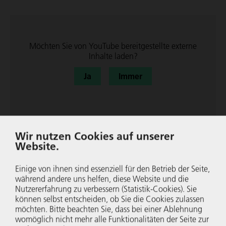
Möchten Sie von
YouTube
bereit­ge­stellte externe
Inhalte laden?
Ja
Immer
Wir nutzen Cookies auf unserer
Website.
#NRWirt­schaft­Si­chertFach­kräfte:
Ausbil­dung und Arbeiten in der
Einige von ihnen sind essenziell für den Betrieb der Seite,
Gastro­nomie - Beim Hotel Die
während andere uns helfen, diese Website und die
Sterne Im Sauerland in Schmal­
Nutzer­er­fah­rung zu verbessern (Statistik-Cookies). Sie
len­berg
können selbst entscheiden, ob Sie die Cookies zulassen
möchten. Bitte beachten Sie, dass bei einer Ablehnung
womöglich nicht mehr alle Funk­tio­na­li­täten der Seite zur