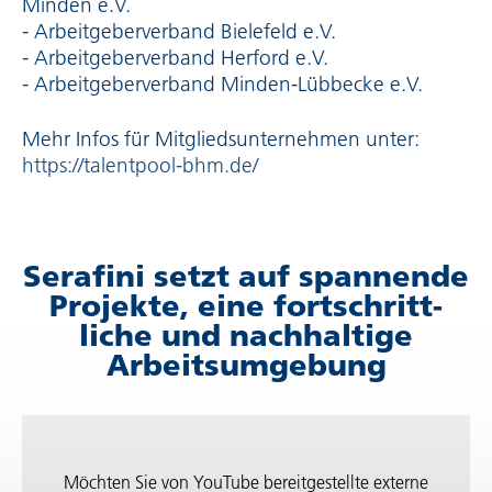
Minden e.V.
- Arbeit­ge­ber­ver­band Bielefeld e.V.
- Arbeit­ge­ber­ver­band Herford e.V.
- Arbeit­ge­ber­ver­band Minden-Lübbecke e.V.
Mehr Infos für Mitglieds­un­ter­nehmen unter:
https://talentpool-bhm.de/
Serafini setzt auf spannende
Projekte, eine fort­schritt­
liche und nach­hal­tige
Arbeits­um­ge­bung
Möchten Sie von
YouTube
bereit­ge­stellte externe