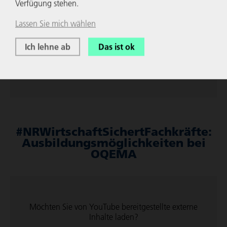
Verfügung stehen.
Lassen Sie mich wählen
Möchten Sie von
YouTube
bereit­ge­stellte externe
Inhalte laden?
Ich lehne ab
Das ist ok
Ja
Immer
#NRWirt­schaft­Si­chertFach­kräfte:
Ausbil­dungs­mög­lich­keiten bei
OQEMA
Möchten Sie von
YouTube
bereit­ge­stellte externe
Inhalte laden?