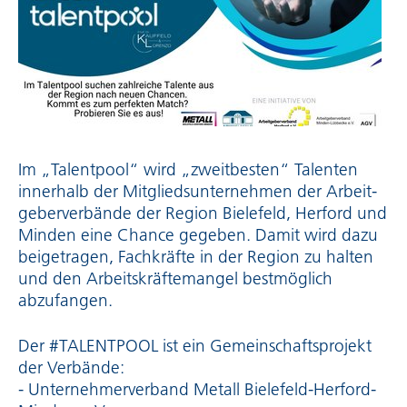
Im „Talentpool“ wird „zweitbesten“ Talenten
innerhalb der Mitglieds­un­ter­nehmen der Arbeit­
ge­ber­ver­bände der Region Bielefeld, Herford und
Minden eine Chance gegeben. Damit wird dazu
beigetragen, Fachkräfte in der Region zu halten
und den Arbeits­kräf­te­mangel bestmöglich
abzufangen.
Der #TALENTPOOL ist ein Gemein­schafts­pro­jekt
der Verbände:
- Unter­neh­mer­ver­band Metall Bielefeld-Herford-