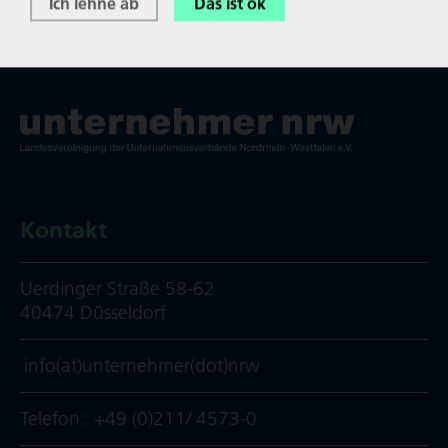
Ich lehne ab
Das ist ok
Kontakt
Uerdinger Straße 58-62
40474 Düsseldorf
info(at)unternehmer(dot)nrw
Telefon:
+49 (0)211/ 4573-0