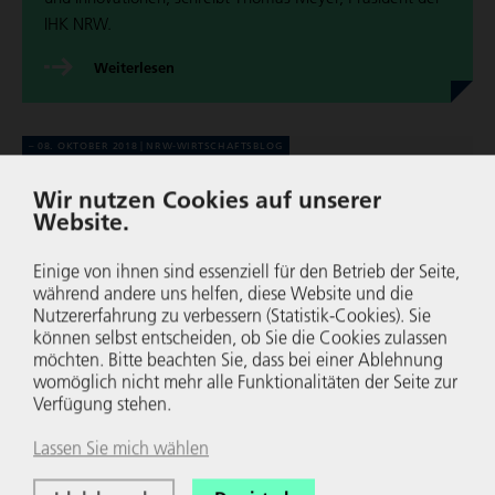
IHK NRW.
Wei­ter­le­sen
08. OKTOBER 2018
NRW-WIRT­SCHAFTS­BLOG
Was wir tun müssen, damit
Wir nutzen Cookies auf unserer
NRW wieder Spitze wird
Website.
Thomas Meyer, Präsident IHK NRW, zeigt die wesent­li­
Einige von ihnen sind essenziell für den Betrieb der Seite,
während andere uns helfen, diese Website und die
chen Rah­men­be­din­gun­gen auf, damit NRW wieder Spitze
Nutzer­er­fah­rung zu verbessern (Statistik-Cookies). Sie
im natio­na­len und inter­na­tio­na­len Vergleich wird.
können selbst entscheiden, ob Sie die Cookies zulassen
möchten. Bitte beachten Sie, dass bei einer Ablehnung
Wei­ter­le­sen
womöglich nicht mehr alle Funk­tio­na­li­täten der Seite zur
Verfügung stehen.
Lassen Sie mich wählen