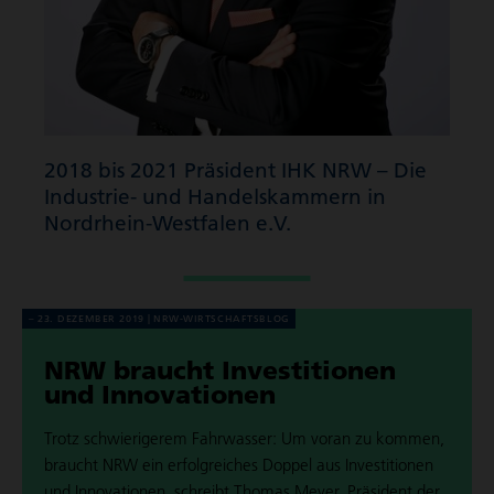
2018 bis 2021 Präsident IHK NRW – Die
Industrie- und Handelskammern in
Nordrhein-Westfalen e.V.
23. DEZEMBER 2019
NRW-WIRT­SCHAFTS­BLOG
NRW braucht Inves­ti­tionen
und Inno­va­tionen
Trotz schwie­ri­ge­rem Fahr­was­ser: Um voran zu kommen,
braucht NRW ein erfolg­rei­ches Doppel aus Inves­ti­tio­nen
und Inno­va­tio­nen, schreibt Thomas Meyer, Präsident der