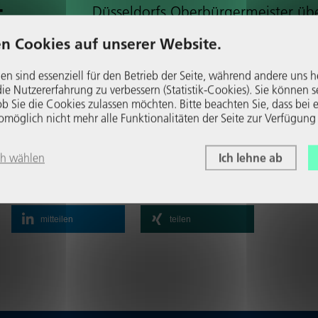
t
Düs­sel­dorfs Ober­bür­ger­meis­ter üb
(wirt­schaft­li­che) Ent­wick­lung der
n Cookies auf unserer Website.
nordrhein-west­fä­li­schen Lan­des­ha
stadt.
en sind essenziell für den Betrieb der Seite, während andere uns h
e Nutzer­er­fah­rung zu verbessern (Statistik-Cookies). Sie können s
Wei­ter­le­sen
b Sie die Cookies zulassen möchten. Bitte beachten Sie, dass bei e
glich nicht mehr alle Funk­tio­na­li­täten der Seite zur Verfügung
ch wählen
Ich lehne ab
mitteilen
teilen