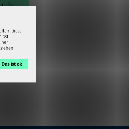
er die
upt­
elfen, diese
elbst
iner
 stehen.
Das ist ok