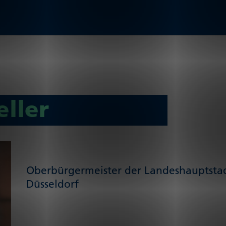
eller
Ober­bür­ger­meister der Landes­haupt­sta
Düsseldorf