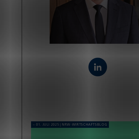
01. JULI 2025
NRW-WIRT­SCHAFTS­BLOG