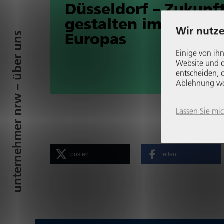
Düssel­dorf – Zukunf
gestalten im Herzen
Wir nutze
Europas
unter­neh­mer nrw – über uns
Einige von ihn
Website und di
entscheiden, o
Ablehnung womö
Lassen Sie mi
posten
teilen