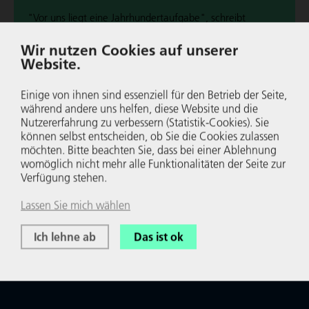
"Vor uns liegt eine Jahr­hun­dert­auf­gabe", schreibt
Katherina Reiche, Vor­stands­vor­sit­zende West­en­er­gie AG,
Wir nutzen Cookies auf unserer
im NRW-Wirt­schafts­blog über die Ener­gie­wende.
Website.
Wei­ter­le­sen
Einige von ihnen sind essenziell für den Betrieb der Seite,
während andere uns helfen, diese Website und die
Nutzer­er­fah­rung zu verbessern (Statistik-Cookies). Sie
können selbst entscheiden, ob Sie die Cookies zulassen
möchten. Bitte beachten Sie, dass bei einer Ablehnung
womöglich nicht mehr alle Funk­tio­na­li­täten der Seite zur
Verfügung stehen.
Lassen Sie mich wählen
Ich lehne ab
Das ist ok