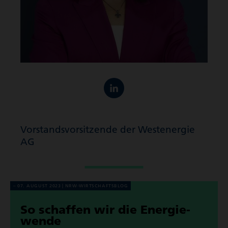
Vorstands­vor­sit­zende der Westenergie
AG
07. AUGUST 2023
NRW-WIRT­SCHAFTS­BLOG
So schaffen wir die Ener­gie­
wende