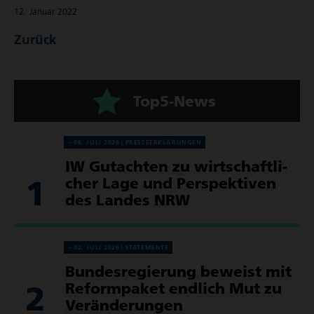
12. Januar 2022
Zurück
Top5-News
06. JULI 2026
PRES­SE­ER­KLÄ­RUN­GEN
IW Gutachten zu wirt­schaft­li­
1
cher Lage und Perspek­tiven
des Landes NRW
02. JULI 2026
STATE­MENTS
Bundes­re­gie­rung beweist mit
2
Reform­paket endlich Mut zu
Verän­de­rungen