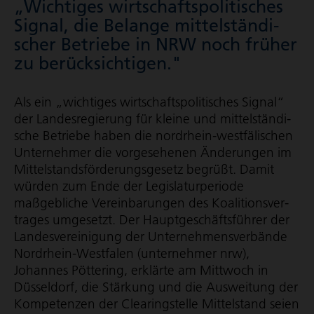
„Wichtiges wirt­schafts­po­li­ti­sches
Signal, die Belange mittel­stän­di­
scher Betriebe in NRW noch früher
zu berück­sich­tigen."
Als ein „wichtiges wirt­schafts­po­li­ti­sches Signal“
der Landes­re­gie­rung für kleine und mittel­stän­di­
sche Betriebe haben die nordrhein-westfälischen
Unternehmer die vorgesehenen Änderungen im
Mittel­stands­för­de­rungs­ge­setz begrüßt. Damit
würden zum Ende der Legis­la­tur­pe­riode
maßgebliche Vereinbarungen des Koali­ti­ons­ver­
trages umgesetzt. Der Haupt­ge­schäfts­führer der
Landes­ver­ei­ni­gung der Unter­neh­mens­ver­bände
Nordrhein-Westfalen (unternehmer nrw),
Johannes Pöttering, erklärte am Mittwoch in
Düsseldorf, die Stärkung und die Ausweitung der
Kompetenzen der Clearingstelle Mittelstand seien