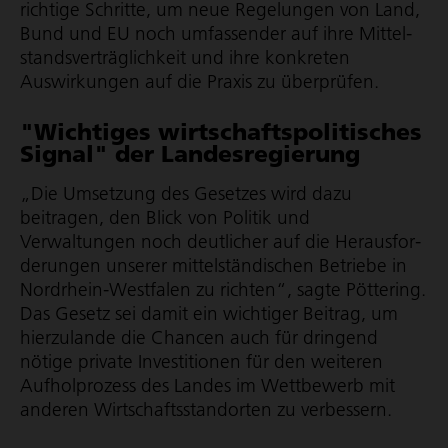
richtige Schritte, um neue Regelungen von Land,
Bund und EU noch umfassender auf ihre Mittel­
stands­ver­träg­lich­keit und ihre konkreten
Auswirkungen auf die Praxis zu überprüfen.
"Wichtiges wirt­schafts­po­li­ti­sches
Signal" der Landes­re­gie­rung
„Die Umsetzung des Gesetzes wird dazu
beitragen, den Blick von Politik und
Verwaltungen noch deutlicher auf die Heraus­for­
de­rungen unserer mittel­stän­di­schen Betriebe in
Nordrhein-Westfalen zu richten“, sagte Pöttering.
Das Gesetz sei damit ein wichtiger Beitrag, um
hierzulande die Chancen auch für dringend
nötige private Investitionen für den weiteren
Aufholprozess des Landes im Wettbewerb mit
anderen Wirt­schafts­stand­orten zu verbessern.