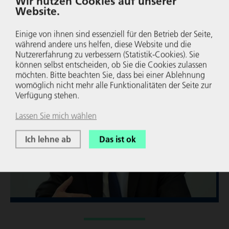
Wir nutzen Cookies auf unserer
Regelungen bereits vor der Befassung des
Website.
Kabinetts zu konsultieren sei. „An dieser Stelle ist
der Gesetzentwurf bisher sogar ein Rückschritt
Einige von ihnen sind essenziell für den Betrieb der Seite,
gegenüber der geltenden Regelung“, erklärte
während andere uns helfen, diese Website und die
Nutzer­er­fah­rung zu verbessern (Statistik-Cookies). Sie
Pöttering.
können selbst entscheiden, ob Sie die Cookies zulassen
möchten. Bitte beachten Sie, dass bei einer Ablehnung
womöglich nicht mehr alle Funk­tio­na­li­täten der Seite zur
Verfügung stehen.
Lassen Sie mich wählen
Ich lehne ab
Das ist ok