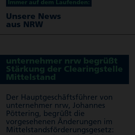
Immer auf dem Laufenden:
Unsere News
aus NRW
unter­nehmer nrw begrüßt
Stärkung der Clea­ring­stelle
Mittel­stand
Der Haupt­ge­schäfts­führer von
unternehmer nrw, Johannes
Pöttering, begrüßt die
vorgesehenen Änderungen im
Mittel­stands­för­de­rungs­ge­setz: