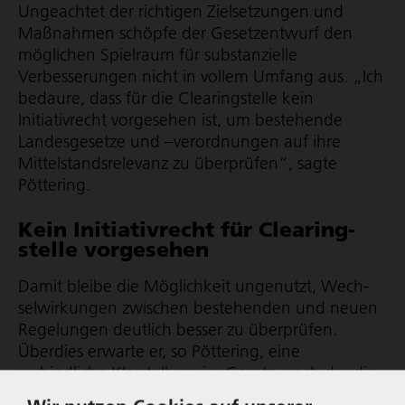
Ungeachtet der richtigen Zielsetzungen und
Maßnahmen schöpfe der Gesetzentwurf den
möglichen Spielraum für substanzielle
Verbesserungen nicht in vollem Umfang aus. „Ich
bedaure, dass für die Clearingstelle kein
Initiativrecht vorgesehen ist, um bestehende
Landesgesetze und –verordnungen auf ihre
Mittel­stands­re­le­vanz zu überprüfen“, sagte
Pöttering.
Kein Initia­tiv­recht für Clea­ring­
stelle vorge­sehen
Damit bleibe die Möglichkeit ungenutzt, Wech­
sel­wir­kungen zwischen bestehenden und neuen
Regelungen deutlich besser zu überprüfen.
Überdies erwarte er, so Pöttering, eine
verbindliche Klarstellung im Gesetz, nach der die
Clearingstelle über mittel­stands­re­le­vante