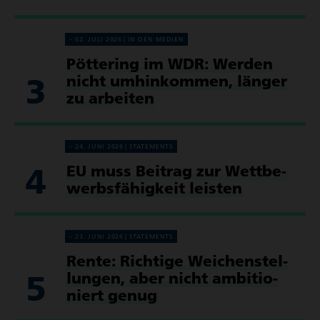
02. JULI 2026
IN DEN MEDIEN
Pöttering im WDR: Werden
3
nicht umhin­kommen, länger
zu arbeiten
24. JUNI 2026
STATE­MENTS
4
EU muss Beitrag zur Wett­be­
werbs­fä­hig­keit leisten
23. JUNI 2026
STATE­MENTS
Rente: Richtige Weichen­stel­
5
lungen, aber nicht ambi­tio­
niert genug