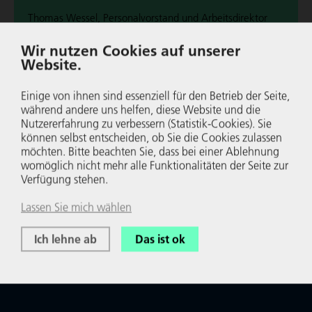
Thomas Wessel, Per­so­nal­vor­stand und Arbeits­di­rek­tor
von Evonik Indus­tries, benennt Ansätze gegen den Nach­
Wir nutzen Cookies auf unserer
wuchs­kräf­te­man­gel.
Website.
Wei­ter­le­sen
Einige von ihnen sind essenziell für den Betrieb der Seite,
während andere uns helfen, diese Website und die
Nutzer­er­fah­rung zu verbessern (Statistik-Cookies). Sie
können selbst entscheiden, ob Sie die Cookies zulassen
möchten. Bitte beachten Sie, dass bei einer Ablehnung
womöglich nicht mehr alle Funk­tio­na­li­täten der Seite zur
Verfügung stehen.
Lassen Sie mich wählen
Ich lehne ab
Das ist ok