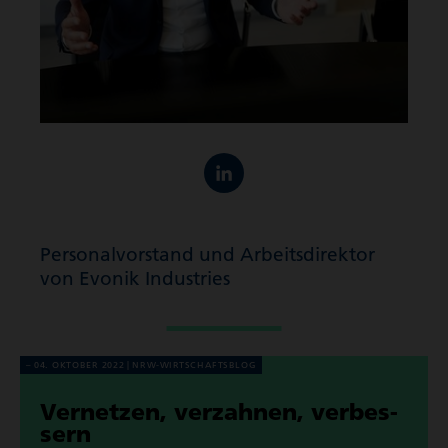
Perso­nal­vor­stand und Arbeits­di­rektor
von Evonik Industries
04. OKTOBER 2022
NRW-WIRT­SCHAFTS­BLOG
Vernetzen, verzahnen, verbes­
sern