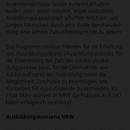
Ausbil­dungs­ni­veau weiter aufrecht erhalten
wollen oder, wenn möglich, sogar zusätzliche
Ausbil­dungs­ka­pa­zi­täten schaffen möchten, um
jungen Menschen durch eine duale Berufs­aus­bil­
dung eine sichere Zukunfts­per­spek­tive zu geben.
Das Programm umfasst Prämien für die Erhaltung
von Ausbil­dungs­plätzen (Ausbil­dungs­prämie), für
die Erweiterung der Zahl der Azubis (Ausbil­
dungs­prämie plus), für die Übernahme von
Azubis während der Ausbildung sowie die
Möglichkeit, Zuschüsse zu beantragen, um
Kurzarbeit für Auszubildende zu vermeiden. Bis
Ende März wurden in NRW die Prämien in 9.247
Fällen erfolgreich beantragt.
Ausbil­dungs­kon­sens NRW