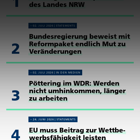
1
des Landes NRW
02. JULI 2026
STATE­MENTS
Bundes­re­gie­rung beweist mit
2
Reform­paket endlich Mut zu
Verän­de­rungen
02. JULI 2026
IN DEN MEDIEN
Pöttering im WDR: Werden
3
nicht umhin­kommen, länger
zu arbeiten
24. JUNI 2026
STATE­MENTS
4
EU muss Beitrag zur Wett­be­
werbs­fä­hig­keit leisten