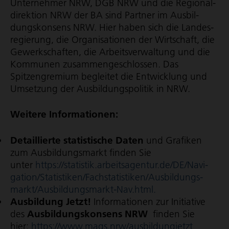
Unternehmer NRW, DGB NRW und die Regio­nal­
di­rek­tion NRW der BA sind Partner im Ausbil­
dungs­kon­sens NRW. Hier haben sich die Landes­
re­gie­rung, die Organisationen der Wirtschaft, die
Gewerkschaften, die Arbeits­ver­wal­tung und die
Kommunen zusam­men­ge­schlossen. Das
Spitzengremium begleitet die Entwicklung und
Umsetzung der Ausbil­dungs­po­litik in NRW.
Weitere Informationen:
Detail­lierte sta­tis­ti­sche Daten
und Grafiken
zum Aus­bil­dungs­markt finden Sie
unter
https://statistik.arbeits­agen­tur.de/DE/Navi­
ga­tion/Sta­tis­ti­ken/Fach­sta­tis­ti­ken/Aus­bil­dungs­
markt/Aus­bil­dungs­markt-Nav.html.
Aus­bil­dung Jetzt!
Infor­ma­tio­nen zur Initia­tive
des
Aus­bil­dungs­kon­sens NRW
finden Sie
hier:
https://www.mags.nrw/aus­bil­dung­jetzt