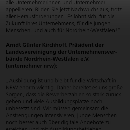
alle Unter­neh­me­rinnen und Unternehmer
appellieren: Bilden Sie jetzt Nachwuchs aus, trotz
aller Heraus­for­de­rungen! Es lohnt sich, für die
Zukunft Ihres Unternehmens, für die jungen
Menschen, und auch für Nordrhein-Westfalen!“
Arndt Günter Kirchhoff, Präsident der
Landes­ver­ei­ni­gung der Unter­neh­mens­ver­
bände Nordrhein-Westfalen e.V.
(unternehmer nrw):
„Ausbildung ist und bleibt für die Wirtschaft in
NRW enorm wichtig. Daher bereitet es uns große
Sorgen, dass die Bewerberzahlen so stark zurück
gehen und viele Ausbil­dungs­plätze noch
unbesetzt sind. Wir müssen gemeinsam die
Anstrengungen intensivieren, junge Menschen
noch besser auch über digitale Angebote zu
erreichen und mit Ausbil­dungs­be­trieben