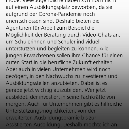
Probe. Viele Jugendliche haben sich noch nicht
auf einen Ausbil­dungs­platz beworben, da sie
aufgrund der Corona-Pandemie noch
unentschlossen sind. Deshalb bieten die
Agenturen für Arbeit zum Beispiel die
Möglichkeit der Beratung durch Video-Chats an,
um Schülerinnen und Schüler individuell
unterstützen und begleiten zu können. Alle
jungen Erwachsenen sollen ihre Chance für einen
guten Start in die berufliche Zukunft erhalten.
Aber auch in vielen Unternehmen wird noch
gezögert, in den Nachwuchs zu investieren und
Ausbil­dungs­stellen anzubieten. Dabei ist es
gerade jetzt wichtig auszubilden. Wer jetzt
ausbildet, der investiert in seine Fachkräfte von
morgen. Auch für Unternehmen gibt es hilfreiche
Unter­stüt­zungs­mög­lich­keiten, von der
erweiterten Ausbil­dungs­prämie bis zur
Assistierten Ausbildung. Deshalb möchte ich an