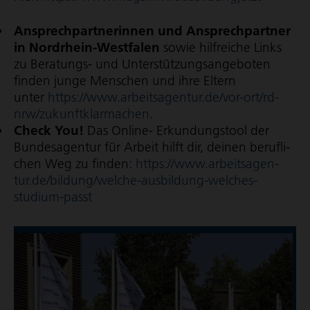
Ansprech­part­ne­rin­nen und Ansprech­part­ner
in Nordrhein-Westfalen
sowie hilf­rei­che Links
zu Beratungs- und Unter­stüt­zungs­an­ge­bo­ten
finden junge Menschen und ihre Eltern
unter
https://www.arbeits­agen­tur.de/vor-ort/rd-
nrw/zukunft­klar­ma­chen
.
Check You!
Das Online- Erkun­dungs­tool der
Bun­des­agen­tur für Arbeit hilft dir, deinen beruf­li­
chen Weg zu finden:
https://www.arbeits­agen­
tur.de/bildung/welche-aus­bil­dung-welches-
studium-passt