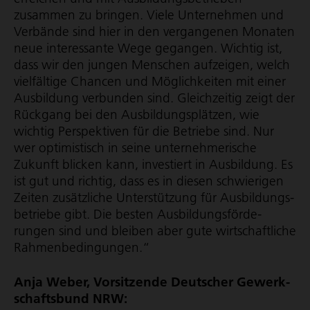
zusammen zu bringen. Viele Unternehmen und
Verbände sind hier in den vergangenen Monaten
neue interessante Wege gegangen. Wichtig ist,
dass wir den jungen Menschen aufzeigen, welch
vielfältige Chancen und Möglichkeiten mit einer
Ausbildung verbunden sind. Gleichzeitig zeigt der
Rückgang bei den Ausbil­dungs­plätzen, wie
wichtig Perspektiven für die Betriebe sind. Nur
wer optimistisch in seine unter­neh­me­ri­sche
Zukunft blicken kann, investiert in Ausbildung. Es
ist gut und richtig, dass es in diesen schwierigen
Zeiten zusätzliche Unterstützung für Ausbil­dungs­
be­triebe gibt. Die besten Ausbil­dungs­för­de­
rungen sind und bleiben aber gute wirt­schaft­liche
Rahmen­be­din­gungen.“
Anja Weber, Vorsitzende Deutscher Gewerk­
schafts­bund NRW: