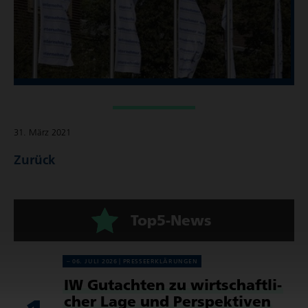
31. März 2021
Zurück
Top5-News
06. JULI 2026
PRES­SE­ER­KLÄ­RUN­GEN
IW Gutachten zu wirt­schaft­li­
cher Lage und Perspek­tiven