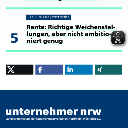
23. JUNI 2026
STATE­MENTS
Rente: Richtige Weichen­stel­
5
lungen, aber nicht ambi­tio­
niert genug