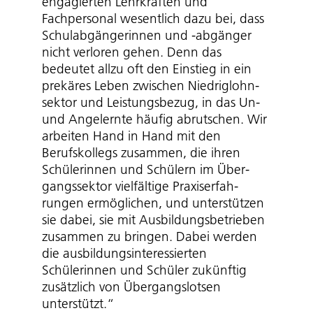
engagierten Lehrkräften und
Fachpersonal wesentlich dazu bei, dass
Schul­ab­gän­ge­rinnen und -abgänger
nicht verloren gehen. Denn das
bedeutet allzu oft den Einstieg in ein
prekäres Leben zwischen Nied­rig­lohn­
sektor und Leistungsbezug, in das Un-
und Angelernte häufig abrutschen. Wir
arbeiten Hand in Hand mit den
Berufskollegs zusammen, die ihren
Schülerinnen und Schülern im Über­
gangs­sektor vielfältige Praxis­er­fah­
rungen ermöglichen, und unterstützen
sie dabei, sie mit Ausbil­dungs­be­trieben
zusammen zu bringen. Dabei werden
die ausbil­dungs­in­ter­es­sierten
Schülerinnen und Schüler zukünftig
zusätzlich von Über­gangs­lotsen
unterstützt.“