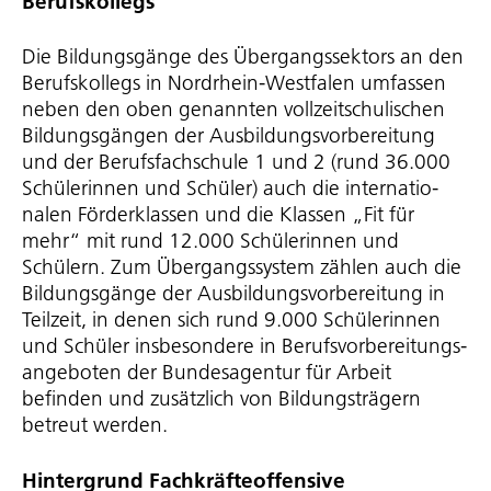
Berufskollegs
Die Bildungsgänge des Über­gangs­sek­tors an den
Berufskollegs in Nordrhein-Westfalen umfassen
neben den oben genannten voll­zeit­schu­li­schen
Bildungsgängen der Ausbil­dungs­vor­be­rei­tung
und der Berufs­fach­schule 1 und 2 (rund 36.000
Schülerinnen und Schüler) auch die inter­na­tio­
nalen Förderklassen und die Klassen „Fit für
mehr“ mit rund 12.000 Schülerinnen und
Schülern. Zum Über­gangs­system zählen auch die
Bildungsgänge der Ausbil­dungs­vor­be­rei­tung in
Teilzeit, in denen sich rund 9.000 Schülerinnen
und Schüler insbesondere in Berufs­vor­be­rei­tungs­
an­ge­boten der Bundesagentur für Arbeit
befinden und zusätzlich von Bildungs­trä­gern
betreut werden.
Hintergrund Fach­kräf­te­of­fen­sive