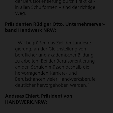
der Berufs­ori­en­tie­rung durch Praktika -
in allen Schulformen – sind der richtige
Weg.
Präsidenten Rüdiger Otto, Unter­neh­mer­ver­
band Handwerk NRW:
„Wir begrüßen das Ziel der Landes­re­
gie­rung, an der Gleichstellung von
beruflicher und akademischer Bildung
zu arbeiten. Bei der Berufs­ori­en­tie­rung
an den Schulen müssen deshalb die
hervorragenden Karriere- und
Berufschancen vieler Hand­werks­be­rufe
deutlicher hervorgehoben werden.“
Andreas Ehlert, Präsident von
HANDWERK.NRW: