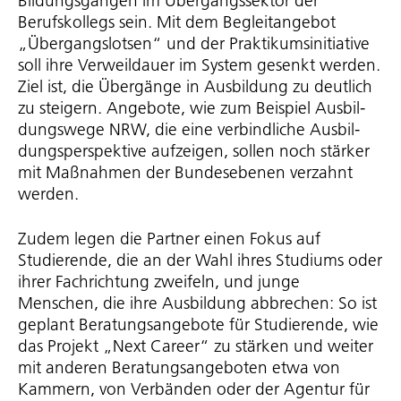
Bildungsgängen im Über­gangs­sektor der
Berufskollegs sein. Mit dem Begleitangebot
„Über­gangs­lotsen“ und der Prak­ti­kums­in­itia­tive
soll ihre Verweildauer im System gesenkt werden.
Ziel ist, die Übergänge in Ausbildung zu deutlich
zu steigern. Angebote, wie zum Beispiel Ausbil­
dungs­wege NRW, die eine verbindliche Ausbil­
dungs­per­spek­tive aufzeigen, sollen noch stärker
mit Maßnahmen der Bundesebenen verzahnt
werden.
Zudem legen die Partner einen Fokus auf
Studierende, die an der Wahl ihres Studiums oder
ihrer Fachrichtung zweifeln, und junge
Menschen, die ihre Ausbildung abbrechen: So ist
geplant Bera­tungs­an­ge­bote für Studierende, wie
das Projekt „Next Career“ zu stärken und weiter
mit anderen Bera­tungs­an­ge­boten etwa von
Kammern, von Verbänden oder der Agentur für