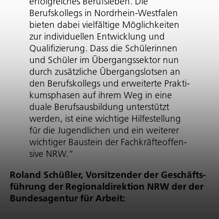
erfolgreiches Berufsleben. Die
Berufskollegs in Nordrhein-Westfalen
bieten dabei vielfältige Möglichkeiten
zur individuellen Entwicklung und
Qualifizierung. Dass die Schülerinnen
und Schüler im Über­gangs­sektor nun
durch zusätzliche Über­gangs­lotsen an
den Berufskollegs und erweiterte Prak­ti­
kums­phasen auf ihrem Weg in eine
duale Berufs­aus­bil­dung unterstützt
werden, ist eine wichtige Hilfestellung
für die Jugendlichen und ein weiterer
wichtiger Baustein der Fach­kräf­te­of­fen­
sive NRW.“
Roland Schüßler, Vorsitzender der Geschäfts­
füh­rung der Regio­nal­di­rek­tion NRW der der
Bundesagentur für Arbeit: