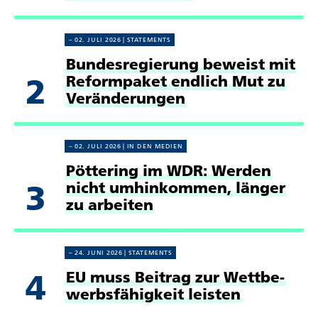
02. JULI 2026
STATE­MENTS
Bundes­re­gie­rung beweist mit
2
Reform­paket endlich Mut zu
Verän­de­rungen
02. JULI 2026
IN DEN MEDIEN
Pöttering im WDR: Werden
3
nicht umhin­kommen, länger
zu arbeiten
24. JUNI 2026
STATE­MENTS
4
EU muss Beitrag zur Wett­be­
werbs­fä­hig­keit leisten