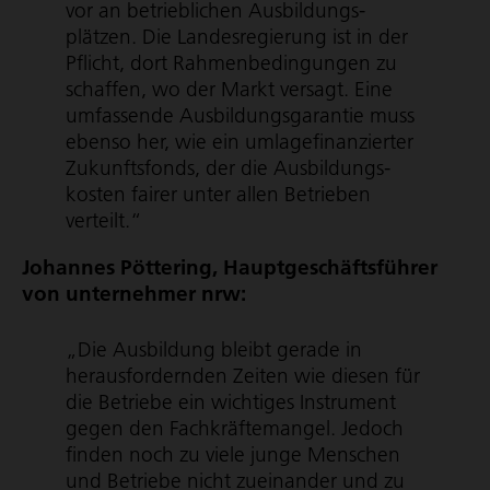
vor an betrieblichen Ausbil­dungs­
plätzen. Die Landes­re­gie­rung ist in der
Pflicht, dort Rahmen­be­din­gungen zu
schaffen, wo der Markt versagt. Eine
umfassende Ausbil­dungs­ga­rantie muss
ebenso her, wie ein umla­ge­fi­nan­zierter
Zukunftsfonds, der die Ausbil­dungs­
kosten fairer unter allen Betrieben
verteilt.“
Johannes Pöttering, Haupt­ge­schäfts­führer
von unternehmer nrw:
„Die Ausbildung bleibt gerade in
heraus­for­dernden Zeiten wie diesen für
die Betriebe ein wichtiges Instrument
gegen den Fach­kräf­te­mangel. Jedoch
finden noch zu viele junge Menschen
und Betriebe nicht zueinander und zu