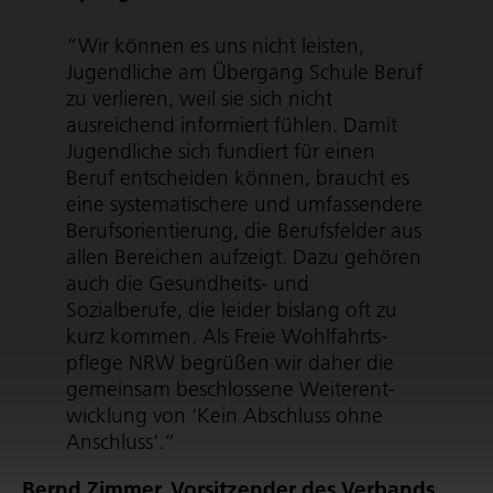
“Wir können es uns nicht leisten,
Jugendliche am Übergang Schule Beruf
zu verlieren, weil sie sich nicht
ausreichend informiert fühlen. Damit
Jugendliche sich fundiert für einen
Beruf entscheiden können, braucht es
eine syste­ma­ti­schere und umfassendere
Berufs­ori­en­tie­rung, die Berufsfelder aus
allen Bereichen aufzeigt. Dazu gehören
auch die Gesundheits- und
Sozialberufe, die leider bislang oft zu
kurz kommen. Als Freie Wohl­fahrts­
pflege NRW begrüßen wir daher die
gemeinsam beschlossene Weiter­ent­
wick­lung von ‘Kein Abschluss ohne
Anschluss’.”
Bernd Zimmer, Vorsitzender des Verbands