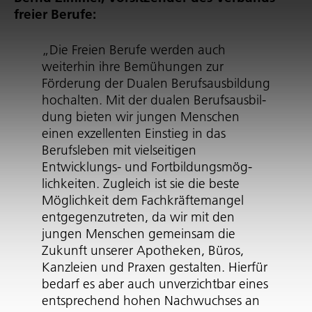
freier Berufe:
„Die Freien Berufe werden auch
weiterhin ihre Bemühungen zur
Förderung der Dualen Berufs­aus­bil­dung
hochalten. Mit der dualen Berufs­aus­bil­
dung bieten wir jungen Menschen
einen exzellenten Einstieg in das
Berufsleben mit vielseitigen
Entwicklungs- und Fort­bil­dungs­mög­
lich­keiten. Zugleich ist sie die beste
Möglichkeit dem Fach­kräf­te­mangel
entge­gen­zu­treten, da wir mit den
jungen Menschen gemeinsam die
Zukunft unserer Apotheken, Büros,
Kanzleien und Praxen gestalten. Hierfür
bedarf es aber auch unverzichtbar eines
entsprechend hohen Nachwuchses an