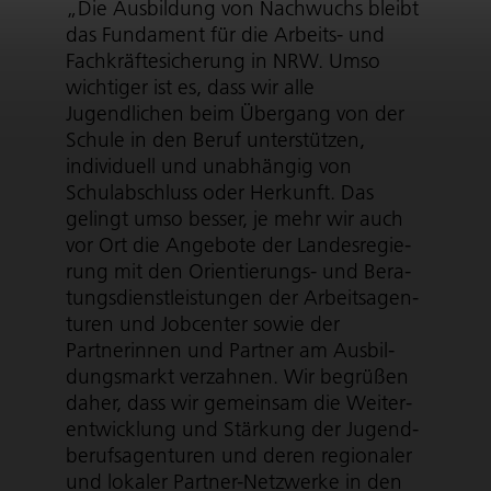
„Die Ausbildung von Nachwuchs bleibt
das Fundament für die Arbeits- und
Fach­kräf­te­si­che­rung in NRW. Umso
wichtiger ist es, dass wir alle
Jugendlichen beim Übergang von der
Schule in den Beruf unterstützen,
individuell und unabhängig von
Schulabschluss oder Herkunft. Das
gelingt umso besser, je mehr wir auch
vor Ort die Angebote der Landes­re­gie­
rung mit den Orientierungs- und Bera­
tungs­dienst­leis­tungen der Arbeits­agen­
turen und Jobcenter sowie der
Partnerinnen und Partner am Ausbil­
dungs­markt verzahnen. Wir begrüßen
daher, dass wir gemeinsam die Weiter­
ent­wick­lung und Stärkung der Jugend­
be­rufs­agen­turen und deren regionaler
und lokaler Partner-Netzwerke in den