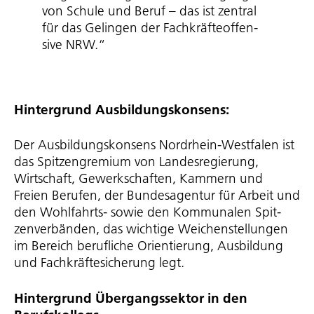
von Schule und Beruf – das ist zentral
für das Gelingen der Fach­kräf­te­of­fen­
sive NRW.“
Hintergrund Ausbil­dungs­kon­sens:
Der Ausbil­dungs­kon­sens Nordrhein-Westfalen ist
das Spitzengremium von Landes­re­gie­rung,
Wirtschaft, Gewerkschaften, Kammern und
Freien Berufen, der Bundesagentur für Arbeit und
den Wohlfahrts- sowie den Kommunalen Spit­
zen­ver­bänden, das wichtige Weichen­stel­lungen
im Bereich berufliche Orientierung, Ausbildung
und Fach­kräf­te­si­che­rung legt.
Hintergrund Über­gangs­sektor in den