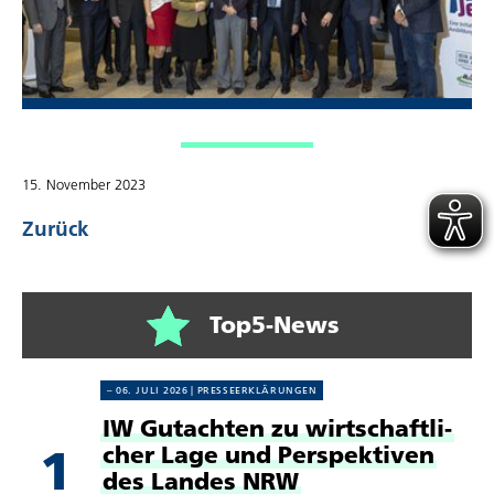
15. November 2023
Zurück
Top5-News
06. JULI 2026
PRES­SE­ER­KLÄ­RUN­GEN
IW Gutachten zu wirt­schaft­li­
1
cher Lage und Perspek­tiven
des Landes NRW