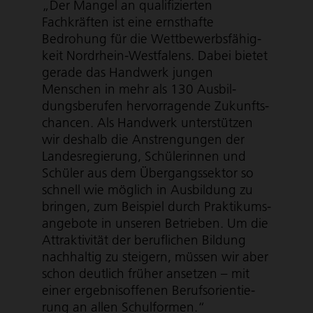
„Der Mangel an qualifizierten
Fachkräften ist eine ernsthafte
Bedrohung für die Wett­be­werbs­fä­hig­
keit Nordrhein-Westfalens. Dabei bietet
gerade das Handwerk jungen
Menschen in mehr als 130 Ausbil­
dungs­be­rufen hervorragende Zukunfts­
chancen. Als Handwerk unterstützen
wir deshalb die Anstrengungen der
Landes­re­gie­rung, Schülerinnen und
Schüler aus dem Über­gangs­sektor so
schnell wie möglich in Ausbildung zu
bringen, zum Beispiel durch Prak­ti­kums­
an­ge­bote in unseren Betrieben. Um die
Attraktivität der beruflichen Bildung
nachhaltig zu steigern, müssen wir aber
schon deutlich früher ansetzen – mit
einer ergeb­nis­of­fenen Berufs­ori­en­tie­
rung an allen Schulformen.“