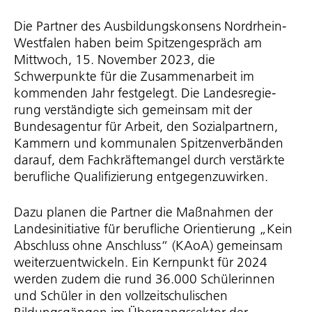
Die Partner des Ausbil­dungs­kon­sens Nordrhein-
Westfalen haben beim Spit­zen­ge­spräch am
Mittwoch, 15. November 2023, die
Schwerpunkte für die Zusammenarbeit im
kommenden Jahr festgelegt. Die Landes­re­gie­
rung verständigte sich gemeinsam mit der
Bundesagentur für Arbeit, den Sozialpartnern,
Kammern und kommunalen Spit­zen­ver­bänden
darauf, dem Fach­kräf­te­mangel durch verstärkte
berufliche Qualifizierung entge­gen­zu­wirken.
Dazu planen die Partner die Maßnahmen der
Landes­in­itia­tive für berufliche Orientierung „Kein
Abschluss ohne Anschluss“ (KAoA) gemeinsam
weiter­zu­ent­wi­ckeln. Ein Kernpunkt für 2024
werden zudem die rund 36.000 Schülerinnen
und Schüler in den voll­zeit­schu­li­schen