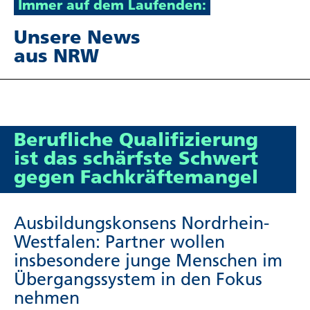
Immer auf dem Laufenden:
Unsere News
aus NRW
Beruf­liche Quali­fi­zie­rung
ist das schärfste Schwert
gegen Fach­kräf­te­mangel
Ausbil­dungs­kon­sens Nordrhein-
Westfalen: Partner wollen
insbesondere junge Menschen im
Über­gangs­system in den Fokus
nehmen