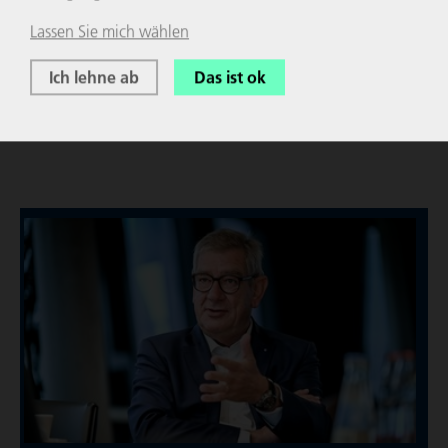
Reformschritte für den Herbst angekündigt
Lassen Sie mich wählen
haben. Es ist noch ein anstrengender Weg, um
Deutschland wieder dauerhaft wett­be­werbs­fähig
Ich lehne ab
Das ist ok
zu machen. Die heutigen Beschlüsse sind aber ein
guter Anfang.“