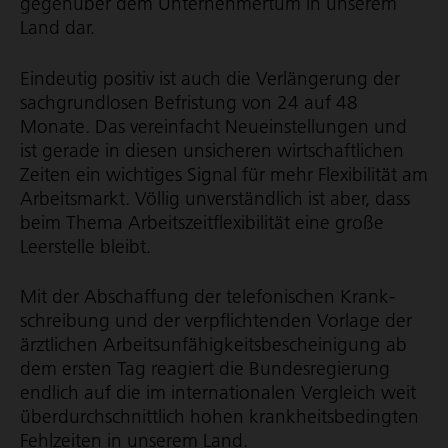
gegenüber dem Unternehmertum in unserem
Land dar.
Eindeutig positiv ist auch die Verlängerung der
sachgrundlosen Befristung von 24 auf 48
Monate. Das vereinfacht Neuein­stel­lungen und
ist gerade in diesen unsicheren wirt­schaft­li­chen
Zeiten ein wichtiges Signal für mehr Flexibilität am
Arbeitsmarkt. Völlig unverständlich ist aber, dass
beim Thema Arbeits­zeit­fle­xi­bi­lität eine große
Leerstelle bleibt.
Mit der Abschaffung der telefonischen Krank­
schrei­bung und der verpflich­tenden Vorlage der
ärztlichen Arbeits­un­fä­hig­keits­be­schei­ni­gung ab
dem ersten Tag reagiert die Bundes­re­gie­rung
endlich auf die im inter­na­tio­nalen Vergleich weit
über­durch­schnitt­lich hohen krank­heits­be­dingten
Fehlzeiten in unserem Land.