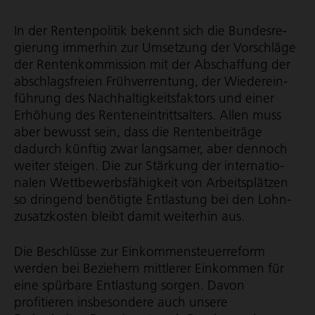
In der Rentenpolitik bekennt sich die Bundes­re­
gie­rung immerhin zur Umsetzung der Vorschläge
der Renten­kom­mis­sion mit der Abschaffung der
abschlags­freien Frühverrentung, der Wieder­ein­
füh­rung des Nach­hal­tig­keits­fak­tors und einer
Erhöhung des Renten­ein­tritts­al­ters. Allen muss
aber bewusst sein, dass die Rentenbeiträge
dadurch künftig zwar langsamer, aber dennoch
weiter steigen. Die zur Stärkung der inter­na­tio­
nalen Wett­be­werbs­fä­hig­keit von Arbeitsplätzen
so dringend benötigte Entlastung bei den Lohn­
zu­satz­kosten bleibt damit weiterhin aus.
Die Beschlüsse zur Einkom­men­steu­er­re­form
werden bei Beziehern mittlerer Einkommen für
eine spürbare Entlastung sorgen. Davon
profitieren insbesondere auch unsere