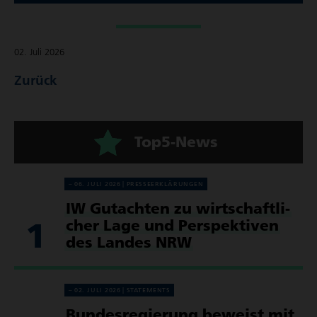
02. Juli 2026
Zurück
Top5-News
06. JULI 2026
PRES­SE­ER­KLÄ­RUN­GEN
IW Gutachten zu wirt­schaft­li­
1
cher Lage und Perspek­tiven
des Landes NRW
02. JULI 2026
STATE­MENTS
Bundes­re­gie­rung beweist mit