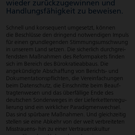
wieder zurück­zu­ge­winnen und
Hand­lungs­fä­hig­keit zu beweisen.
Schnell und konsequent umgesetzt, können
die Beschlüsse den dringend notwendigen Impuls
für einen grundlegenden Stim­mungs­um­schwung
in unserem Land setzen. Die sicherlich durch­grei­
fendsten Maßnahmen des Reformpakets finden
sich im Bereich des Büro­kra­tie­ab­baus. Die
angekündigte Abschaffung von Berichts- und
Doku­men­ta­ti­ons­pflichten, die Verein­fa­chungen
beim Datenschutz, die Einschnitte beim Beauf­
trag­ten­wesen und das überfällige Ende des
deutschen Sonderweges in der Liefer­ket­ten­re­gu­
lie­rung sind ein wirklicher Para­dig­men­wechsel.
Das sind spürbare Maßnahmen. Und gleichzeitig
stellen sie eine Abkehr von der weit verbreiteten
Misstrauens- hin zu einer Vertrau­ens­kultur