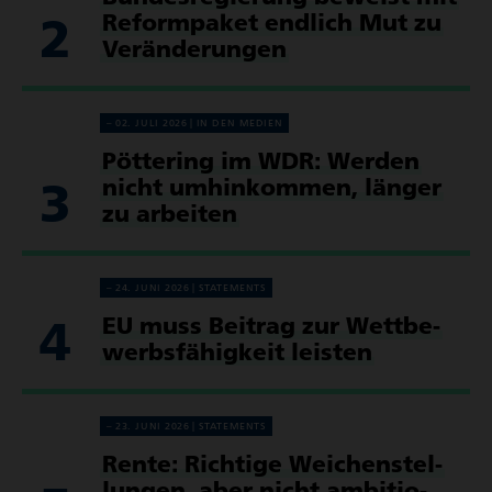
2
Reform­paket endlich Mut zu
Verän­de­rungen
02. JULI 2026
IN DEN MEDIEN
Pöttering im WDR: Werden
3
nicht umhin­kommen, länger
zu arbeiten
24. JUNI 2026
STATE­MENTS
4
EU muss Beitrag zur Wett­be­
werbs­fä­hig­keit leisten
23. JUNI 2026
STATE­MENTS
Rente: Richtige Weichen­stel­
lungen, aber nicht ambi­tio­