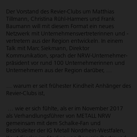
Der Vorstand des Revier-Clubs um Matthias
Tillmann, Christina Rühl-Harmers und Frank
Baumann will mit diesem Format ein neues
Netzwerk mit Unter­neh­mens­ver­tre­te­rinnen und -
vertretern aus der Region entwickeln. In einem
Talk mit Marc Siekmann, Direktor
Kommunikation, sprach der NRW-Unter­neh­mer­
prä­si­dent vor rund 100 Unter­neh­me­rinnen und
Unternehmern aus der Region darüber, …
… warum er seit frühester Kindheit Anhänger des
Revier-Clubs ist,
… wie er sich fühlte, als er im November 2017
als Verhand­lungs­führer von METALL NRW
gemeinsam mit dem Schalke-Fan und
Bezirksleiter der IG Metall Nordrhein-Westfalen,