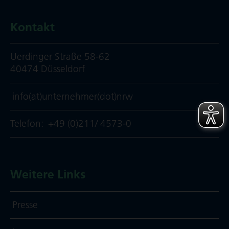
Kontakt
Uerdinger Straße 58-62
40474 Düsseldorf
info(at)unternehmer(dot)nrw
Telefon:
+49 (0)211/ 4573-0
Weitere Links
Presse