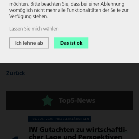
möchten. Bitte beachten Sie, dass bei einer Ablehnung
womöglich nicht mehr alle Funk­tio­na­li­täten der Seite zur
Verfügung stehen.
Lassen Sie mich wählen
Ich lehne ab
Das ist ok
31. Oktober 2025
Zurück
Top5-News
06. JULI 2026
PRES­SE­ER­KLÄ­RUN­GEN
IW Gutachten zu wirt­schaft­li­
cher Lage und Perspek­tiven