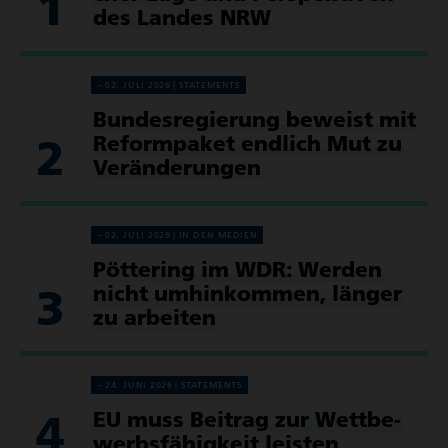
1
des Landes NRW
02. JULI 2026
STATE­MENTS
Bundes­re­gie­rung beweist mit
2
Reform­paket endlich Mut zu
Verän­de­rungen
02. JULI 2026
IN DEN MEDIEN
Pöttering im WDR: Werden
3
nicht umhin­kommen, länger
zu arbeiten
24. JUNI 2026
STATE­MENTS
4
EU muss Beitrag zur Wett­be­
werbs­fä­hig­keit leisten