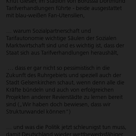
Knut Giesler, im Stadion von Borussia Dortmund
Tarif­ver­hand­lungen führte - beide ausgestattet
mit blau-weißen Fan-Utensilien,
… warum Sozi­al­part­ner­schaft und
Tarifautonomie wichtige Säulen der Sozialen
Markt­wirt­schaft sind und es wichtig ist, dass der
Staat sich aus Tarif­ver­hand­lungen heraushält,
… dass er gar nicht so pessimistisch in die
Zukunft des Ruhrgebiets und speziell auch der
Stadt Gelsenkirchen schaut, wenn denn alle die
Kräfte bündeln und auch von erfolgreichen
Projekten anderer Revierstädte zu lernen bereit
sind („Wir haben doch bewiesen, dass wir
Strukturwandel können“)
… und was die Politik jetzt schleunigst tun muss,
damit Deutschland wieder wett­be­werbs­fä­higer