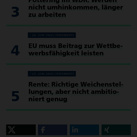
3
nicht umhin­kommen, länger
zu arbeiten
24. JUNI 2026
STATE­MENTS
4
EU muss Beitrag zur Wett­be­
werbs­fä­hig­keit leisten
23. JUNI 2026
STATE­MENTS
Rente: Richtige Weichen­stel­
5
lungen, aber nicht ambi­tio­
niert genug