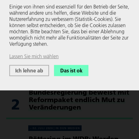
Einige von ihnen sind essenziell für den Betrieb der Seite,
während andere uns helfen, diese Website und die
Top5-News
Nutzer­er­fah­rung zu verbessern (Statistik-Cookies). Sie
können selbst entscheiden, ob Sie die Cookies zulassen
möchten. Bitte beachten Sie, dass bei einer Ablehnung
06. JULI 2026
PRES­SE­ER­KLÄ­RUN­GEN
womöglich nicht mehr alle Funk­tio­na­li­täten der Seite zur
Verfügung stehen.
IW Gutachten zu wirt­schaft­li­
1
cher Lage und Perspek­tiven
Lassen Sie mich wählen
des Landes NRW
Ich lehne ab
Das ist ok
02. JULI 2026
STATE­MENTS
Bundes­re­gie­rung beweist mit
2
Reform­paket endlich Mut zu
Verän­de­rungen
02. JULI 2026
IN DEN MEDIEN
Pöttering im WDR: Werden