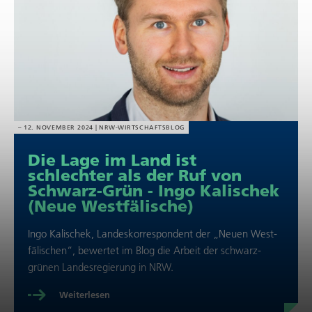
12. NOVEMBER 2024
NRW-WIRT­SCHAFTS­BLOG
Die Lage im Land ist
schlechter als der Ruf von
Schwarz-Grün - Ingo Kalischek
(Neue West­fä­li­sche)
Ingo Kalischek, Lan­des­kor­re­spon­dent der „Neuen West­
fä­li­schen“, bewertet im Blog die Arbeit der schwarz-
grünen Lan­des­re­gie­rung in NRW.
Wei­ter­le­sen