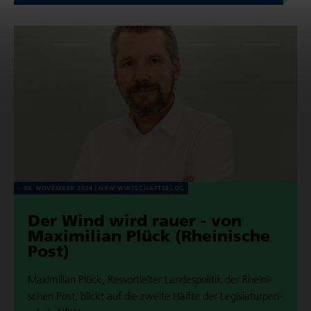
08. NOVEMBER 2024
NRW-WIRT­SCHAFTS­BLOG
Der Wind wird rauer - von
Maxi­mi­lian Plück (Rhei­ni­sche
Post)
Maxi­mi­lian Plück, Res­sort­lei­ter Lan­des­po­li­tik der Rhei­ni­
schen Post, blickt auf die zweite Hälfte der Legis­la­tur­pe­ri­