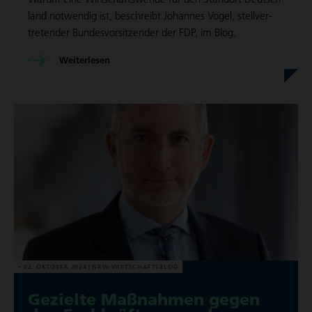
land notwendig ist, beschreibt Johannes Vogel, stell­ver­
tre­ten­der Bun­des­vor­sit­zen­der der FDP, im Blog.
Wei­ter­le­sen
02. OKTOBER 2024
NRW-WIRT­SCHAFTS­BLOG
Gezielte Maßnahmen gegen