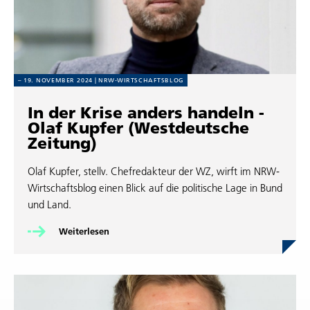
19. NOVEMBER 2024
NRW-WIRT­SCHAFTS­BLOG
In der Krise anders handeln -
Olaf Kupfer (West­deut­sche
Zeitung)
Olaf Kupfer, stellv. Chef­re­dak­teur der WZ, wirft im NRW-
Wirt­schafts­blog einen Blick auf die poli­ti­sche Lage in Bund
und Land.
Wei­ter­le­sen