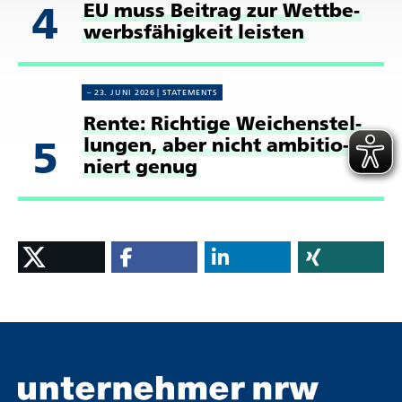
4
EU muss Beitrag zur Wett­be­
werbs­fä­hig­keit leisten
23. JUNI 2026
STATE­MENTS
Rente: Richtige Weichen­stel­
5
lungen, aber nicht ambi­tio­
niert genug