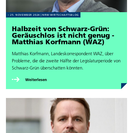
25. NOVEMBER 2024
NRW-WIRT­SCHAFTS­BLOG
Halbzeit von Schwarz-Grün:
Geräuschlos ist nicht genug -
Matthias Korfmann (WAZ)
Matthias Korfmann, Lan­des­kor­re­spon­dent WAZ, über
Probleme, die die zweite Hälfte der Legis­la­tur­pe­ri­ode von
Schwarz-Grün über­schat­ten könnten.
Wei­ter­le­sen