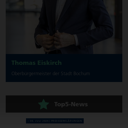
Thomas Eiskirch
Ober­bür­ger­meister der Stadt Bochum
Top5-News
06. JULI 2026
PRES­SE­ER­KLÄ­RUN­GEN