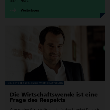
ode in NRW.
Wei­ter­le­sen
28. OKTOBER 2024
NRW-WIRT­SCHAFTS­BLOG
Die Wirt­schafts­wende ist eine
Frage des Respekts
Warum eine Wirt­schafts­wende für den Standort Deutsch­