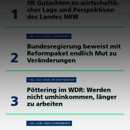
IW Gutachten zu wirt­schaft­li­
1
cher Lage und Perspek­tiven
des Landes NRW
02. JULI 2026
STATE­MENTS
Bundes­re­gie­rung beweist mit
2
Reform­paket endlich Mut zu
Verän­de­rungen
02. JULI 2026
IN DEN MEDIEN
Pöttering im WDR: Werden
3
nicht umhin­kommen, länger
zu arbeiten
24. JUNI 2026
STATE­MENTS